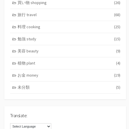
買い物 shopping
(26)
旅行 travel
(68)
料理 cooking
(25)
勉強 study
(15)
美容 beauty
(9)
植物 plant
(4)
お金 money
(19)
未分類
(5)
Translate: