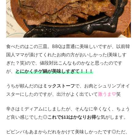
食べたのはこの三皿。BBQは普通に美味しいですが、以前韓
国人ママが漬けてくれたお肉の方がおいしかった(美味しす
ぎた？笑)ので、値段対比こんなものかなと思ったのです
が、
とにかくチゲ鍋が美味しすぎて！！！
うちが頼んだのは
ミックストーフ
で、お肉とシュリンプオイ
スターにしたのですが、出汁がよく出ていて
激うま♡
笑
辛さはミディアムにしましたが、そんなに辛くなく、ちょう
ど良い感じでした◎
これで$12はかなりお得
な気がします。
ビビンバもあまからだれをかけて美味しかったです◎ただ、