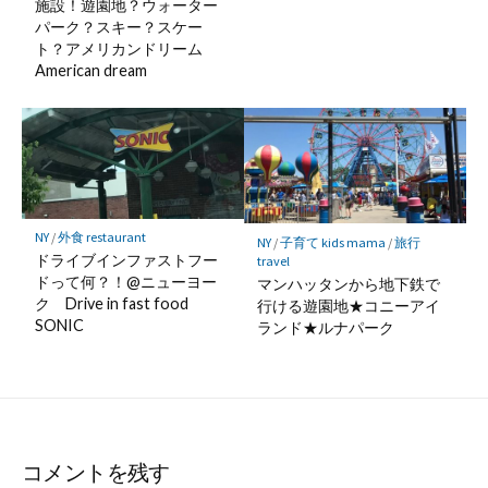
施設！遊園地？ウォーター
パーク？スキー？スケー
ト？アメリカンドリーム
American dream
NY
/
外食 restaurant
NY
/
子育て kids mama
/
旅行
ドライブインファストフー
travel
ドって何？！@ニューヨー
マンハッタンから地下鉄で
ク Drive in fast food
行ける遊園地★コニーアイ
SONIC
ランド★ルナパーク
コメントを残す