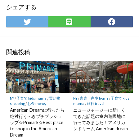
シェアする
Twitter
LINE
Facebo
で
で
で
シ
シ
シ
ェ
ェ
ェ
ア
ア
ア
関連投稿
NY
/
子育て kids mama
/
買い物
NY
/
家庭・家事 home
/
子育て kids
shopping
/
お金 money
mama
/
旅行 travel
American Dreamに行ったら
ニュージャージーに新しく
絶対行くべきプチプラショ
できた話題の室内遊園地に
ップ☆Primark☆Best place
行ってみました！アメリカ
to shop in the American
ンドリーム American dream
Dream