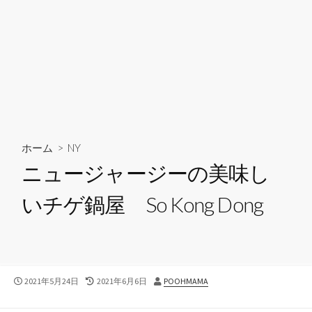
ホーム
>
NY
ニュージャージーの美味し
いチゲ鍋屋 So Kong Dong
公
最
投
2021年5月24日
2021年6月6日
POOHMAMA
開
終
稿
日
更
者