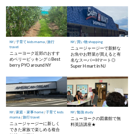
NY
/
子育て kids mama
/
旅行
NY
/
買い物 shopping
travel
ニュージャージーで新鮮な
ニューヨーク近郊のおすす
お魚やお野菜が買えると有
めベリーピッキング☆Best
名なスーパーHマート◎
berry PYO around NY
Super H mart in NJ
NY
/
家庭・家事 home
/
子育て kids
NY
/
勉強 study
mama
/
旅行 travel
ニューヨークの図書館で無
ニュージャージーに新しく
料英語講座★
できた家族で楽しめる複合