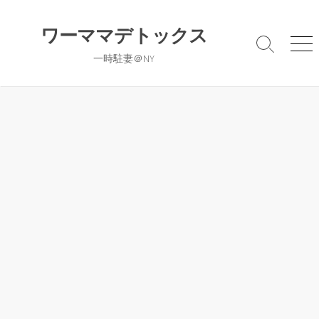
コ
ン
ワーママデトックス
テ
検
メ
一時駐妻＠NY
ン
索
ニ
切
ュ
ツ
り
ー
へ
替
ス
え
キ
ッ
プ