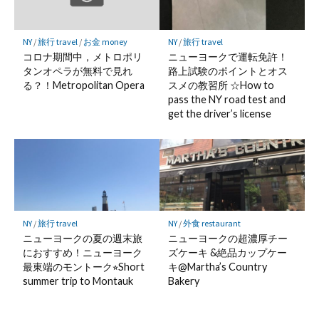
NY
/
旅行 travel
/
お金 money
NY
/
旅行 travel
コロナ期間中，メトロポリ
ニューヨークで運転免許！
タンオペラが無料で見れ
路上試験のポイントとオス
る？！Metropolitan Opera
スメの教習所 ☆How to
pass the NY road test and
get the driver’s license
NY
/
旅行 travel
NY
/
外食 restaurant
ニューヨークの夏の週末旅
ニューヨークの超濃厚チー
におすすめ！ニューヨーク
ズケーキ &絶品カップケー
最東端のモントーク⭐︎Short
キ@Martha’s Country
summer trip to Montauk
Bakery