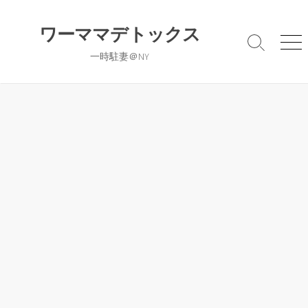
コ
ン
ワーママデトックス
テ
検
メ
一時駐妻＠NY
ン
索
ニ
切
ュ
ツ
り
ー
へ
替
ス
え
キ
ッ
プ