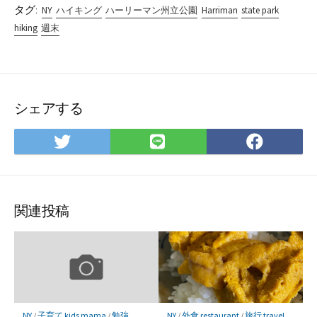
タグ:
NY
ハイキング
ハーリーマン州立公園
Harriman
state park
hiking
週末
シェアする
Twitter
LINE
Facebo
で
で
で
シ
シ
シ
ェ
ェ
ェ
ア
ア
ア
関連投稿
NY
/
子育て kids mama
/
勉強
NY
/
外食 restaurant
/
旅行 travel