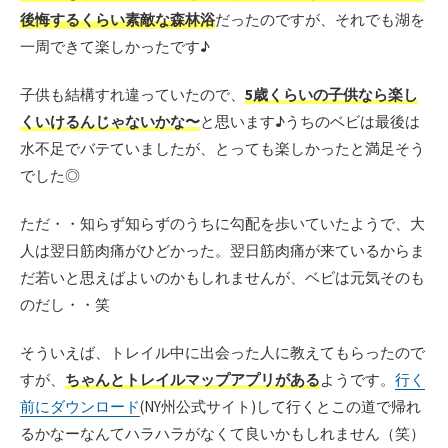
後悔するくらい素敵な森林浴
だったのですが、それでも湖を
一周できて楽しかったです♪
子供も結構すれ違っていたので、
5歳くらいの子供なら楽し
くいけるんじゃないかな〜
と思います♪うちのベビは最後は
水不足でバテていましたが、とっても楽しかったと満足そう
でした◎
ただ・・知らず知らずのうちに勾配を歩いていたようで、大
人は翌日筋肉痛がひどかった。翌日筋肉痛が来ているからま
だ若いと思えばよいのかもしれませんが、ベビは元気そのも
のだし・・笑
そういえば、トレイル中に出会った人に教えてもらったので
すが、
ちゃんとトレイルマップアプリがある
ようです。
行く
前にダウンロード
(NY州公式サイト)して行くとこの道で帰れ
るかなーなんてハラハラがなくて良いかもしれません（笑）