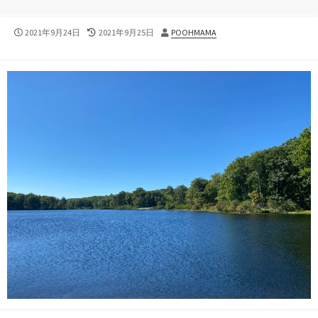
公
最
投
2021年9月24日
2021年9月25日
POOHMAMA
開
終
稿
日
更
者
新
日