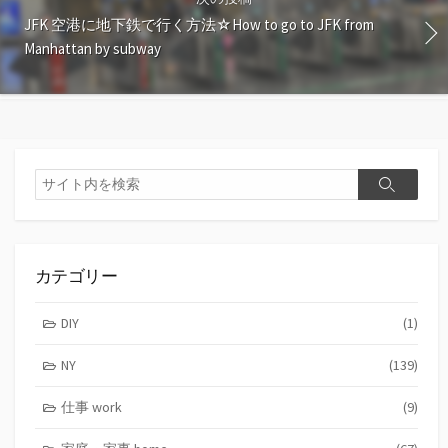
JFK 空港に地下鉄で行く方法☆How to go to JFK from
Manhattan by subway
検
検
索
索
カテゴリー
DIY
(1)
NY
(139)
仕事 work
(9)