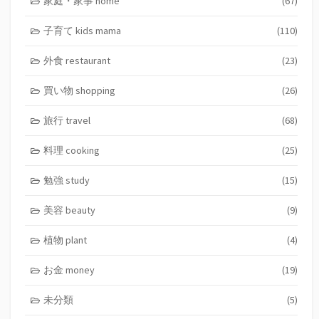
家庭・家事 home
(67)
子育て kids mama
(110)
外食 restaurant
(23)
買い物 shopping
(26)
旅行 travel
(68)
料理 cooking
(25)
勉強 study
(15)
美容 beauty
(9)
植物 plant
(4)
お金 money
(19)
未分類
(5)