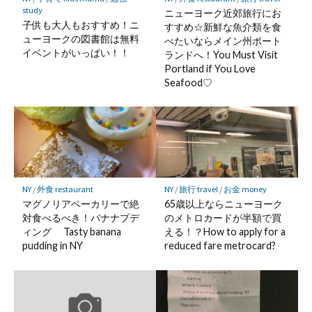
study
ニューヨーク近郊旅行にお
子供も大人もおすすめ！ニ
すすめ☆新鮮な魚介類を食
ューヨークの図書館は無料
べたいならメイン州ポート
イベントがいっぱい！！
ランドへ！You Must Visit
Portland if You Love
Seafood♡
NY
/
外食 restaurant
NY
/
旅行 travel
/
お金 money
マグノリアベーカリーで絶
65歳以上ならニューヨーク
対食べるべき！バナナプデ
のメトロカードが半額で買
ィング Tasty banana
える！？How to apply for a
pudding in NY
reduced fare metrocard?