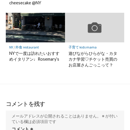
cheesecake @NY
NY
/
外食 restaurant
子育て kids mama
NYで一度は訪れたいおすす
遊びながらひらがな・カタ
めイタリアン♩Rosemary’s
カナ学習♡チケット売買の
お店屋さんごっこって？
コメントを残す
メールアドレスが公開されることはありません。
※
が付い
ている欄は必須項目です
コメント
※