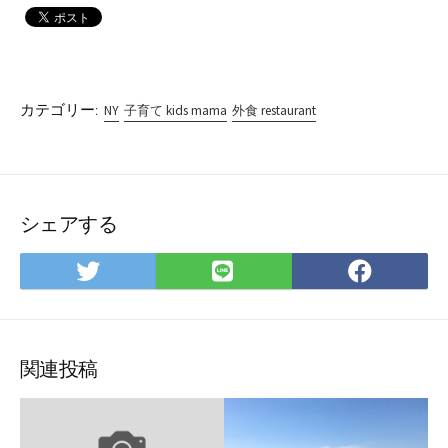
カテゴリー:
NY
子育て kids mama
外食 restaurant
シェアする
Twitter
LINE
Facebo
で
で
で
シ
シ
シ
ェ
ェ
ェ
ア
ア
ア
関連投稿