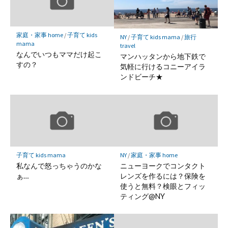
家庭・家事 home
/
子育て kids
NY
/
子育て kids mama
/
旅行
mama
travel
なんでいつもママだけ起こ
マンハッタンから地下鉄で
すの？
気軽に行けるコニーアイラ
ンドビーチ★
子育て kids mama
NY
/
家庭・家事 home
私なんで怒っちゃうのかな
ニューヨークでコンタクト
ぁ…
レンズを作るには？保険を
使うと無料？検眼とフィッ
ティング@NY