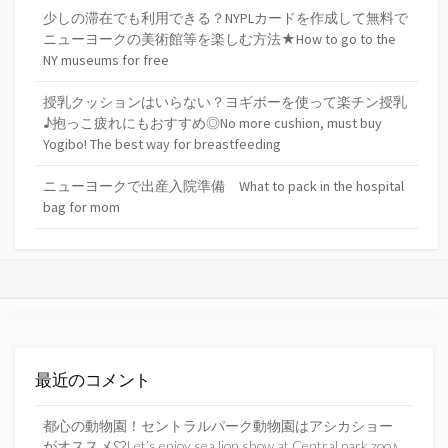
少しの滞在でも利用できる？NYPLカードを作成して無料で
ニューヨークの美術館等を楽しむ方法★How to go to the
NY museums for free
授乳クッションはいらない？ヨギボーを使って楽チン授乳
♪抱っこ疲れにもおすすめ◎No more cushion, must buy
Yogibo! The best way for breastfeeding
ニューヨークで出産入院準備 What to pack in the hospital
bag for mom
最近のコメント
都心の動物園！セントラルパーク動物園はアシカショー
がオススメ♡Let’s enjoy sea lion show at Central park zoo♪