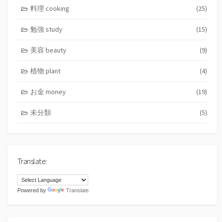
料理 cooking
(25)
勉強 study
(15)
美容 beauty
(9)
植物 plant
(4)
お金 money
(19)
未分類
(5)
Translate:
Powered by
Translate