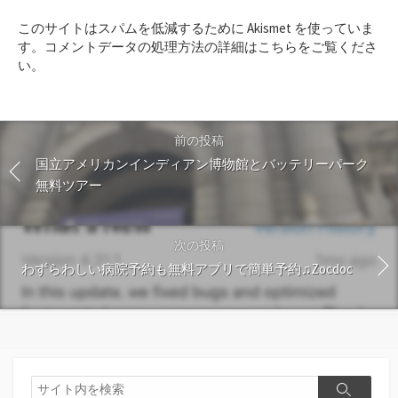
ト
このサイトはスパムを低減するために Akismet を使っていま
す
す。
コメントデータの処理方法の詳細はこちらをご覧くださ
る
い
。
前の投稿
国立アメリカンインディアン博物館とバッテリーパーク
無料ツアー
次の投稿
わずらわしい病院予約も無料アプリで簡単予約♫Zocdoc
検
検