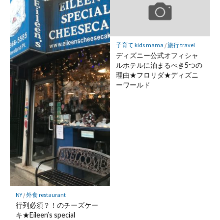
子育て kids mama
/
旅行 travel
ディズニー公式オフィシャ
ルホテルに泊まるべき5つの
理由★フロリダ★ディズニ
ーワールド
NY
/
外食 restaurant
行列必須？！のチーズケー
キ★Eileen’s special