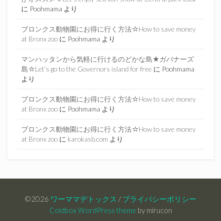
に
Poohmama
より
ブロンクス動物園にお得に行く方法☆How to save money
at Bronx zoo
に
Poohmama
より
マンハッタンから気軽に行けるのどかな島★ガバナーズ
島☆Let’s go to the Governors island for free
に
Poohmama
より
ブロンクス動物園にお得に行く方法☆How to save money
at Bronx zoo
に
Poohmama
より
ブロンクス動物園にお得に行く方法☆How to save money
at Bronx zoo
に
karokasb.com
より
©2026
ワーママデトックス
/
プライバシーポリシー
Coldbox WordPress theme
by mirucon