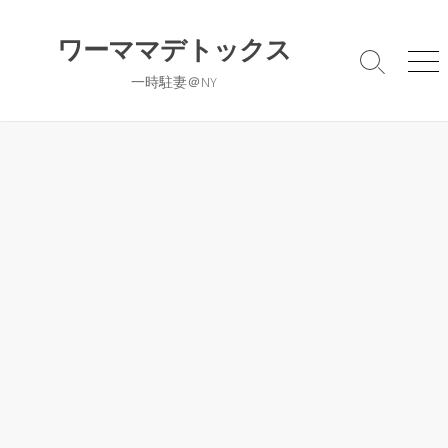
コ
ン
ワーママデトックス
テ
検
メ
一時駐妻＠NY
ン
索
ニ
切
ュ
ツ
り
ー
へ
替
ス
え
キ
ッ
プ