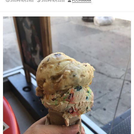
2019年6月29日
2019年8月22日
POOHMAMA
開
終
稿
日
更
者
新
日