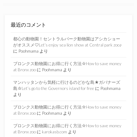
最近のコメント
都心の動物園！セントラルパーク動物園はアシカショー
がオススメ♡Let’s enjoy sea lion show at Central park zoo♪
に
Poohmama
より
ブロンクス動物園にお得に行く方法☆How to save money
at Bronx zoo
に
Poohmama
より
マンハッタンから気軽に行けるのどかな島★ガバナーズ
島☆Let’s go to the Governors island for free
に
Poohmama
より
ブロンクス動物園にお得に行く方法☆How to save money
at Bronx zoo
に
Poohmama
より
ブロンクス動物園にお得に行く方法☆How to save money
at Bronx zoo
に
karokasb.com
より