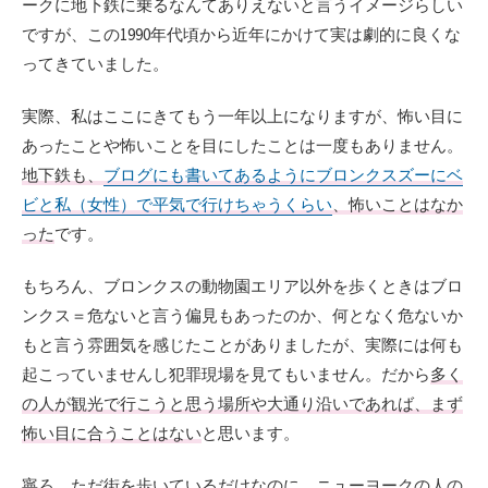
ークに地下鉄に乗るなんてありえないと言うイメージらしい
ですが、この1990年代頃から近年にかけて実は劇的に良くな
ってきていました。
実際、私はここにきてもう一年以上になりますが、怖い目に
あったことや怖いことを目にしたことは一度もありません。
地下鉄も、
ブログにも書いてあるようにブロンクスズーにベ
ビと私（女性）で平気で行けちゃうくらい
、怖いことはなか
った
です。
もちろん、ブロンクスの動物園エリア以外を歩くときはブロ
ンクス＝危ないと言う偏見もあったのか、何となく危ないか
もと言う雰囲気を感じたことがありましたが、実際には何も
起こっていませんし犯罪現場を見てもいません。だから
多く
の人が観光で行こうと思う場所や大通り沿いであれば、まず
怖い目に合うことはない
と思います。
寧ろ、ただ街を歩いているだけなのに、ニューヨークの人の