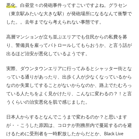
悪化
。白昼堂々の発砲事件ってすごいですよね。グラセン
（東京駅みたいな大きな駅）が発砲場所になるなんて衝撃で
した。。去年までなら考えられない事態です。
高層マンションが立ち並ぶエリアでも住民からの私費を募
り、警備員を雇ってパトロールしてもらおうか、と言う話が
出るほど治安が悪化しているようです。
実際、ダウンタウンエリアに行ってみるとシャッター街とな
っている通りがあったり、出歩く人が少なくなっているから
なのか失業してすることがないからなのか、路上でたむろっ
ている人たちをよく見かけたり、こんなに変わるの？！と言
うくらいの治安悪化を肌で感じました。
日本人からするとなんでこうまで変わるのか？と思います
が・・こうした原因は、コロナが刑務所内で蔓延するのを避
けるために受刑者を一時釈放したからだとか、Black Live