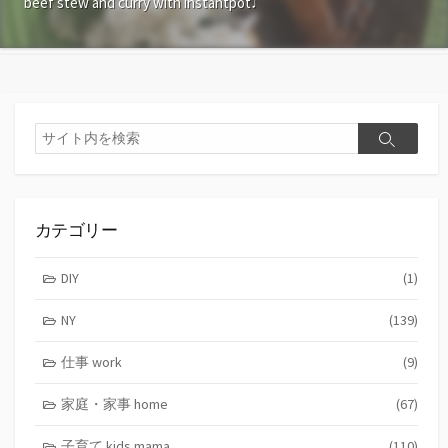
beef stew and curry with instantpot♩
検
検
索
索
カテゴリー
DIY
(1)
NY
(139)
仕事 work
(9)
家庭・家事 home
(67)
子育て kids mama
(110)