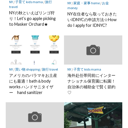
NY
/
子育て kids mama
/
旅行
NY
/
家庭・家事 home
/
お金
travel
money
NYの秋といえばリンゴ狩
NY在住者なら取っておきた
り！Let’s go apple picking
いIDNYCの申請方法☆How
to Masker Orchard★
do I apply for IDNYC?
NY
/
買い物 shopping
/
旅行 travel
NY
/
子育て kids mama
アメリカのバラマキお土産
海外赴任帯同前にインター
にも最適！bath＆body
ナショナル保育園に転園！
works ハンドサニタイザ
自治体の補助金で賢く節約
ー hand sanitizer
♡