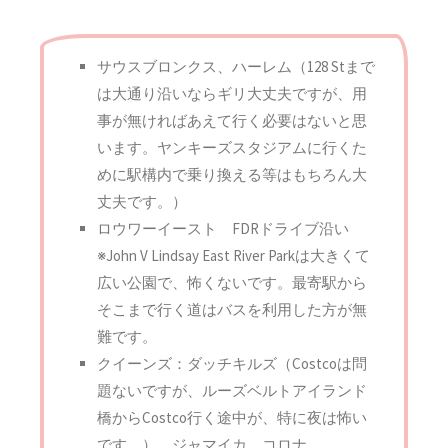
サウスブロンクス、ハーレム（128 Stまで
は大通り沿いならギリ大丈夫ですが、用
事が無ければあえて行く必要はないと思
います。ヤンキーズスタジアムに行くた
めに駅構内で乗り換える等はもちろん大
丈夫です。）
ロウワーイースト FDRドライブ沿い
※John V Lindsay East River Parkは大きくて
広い公園で、怖くないです。最寄駅から
そこまで行く道はバスを利用した方が無
難です。
クイーンズ：ダッチキルズ（Costcoは問
題ないですが、ルーズベルトアイランド
橋からCostco行く途中が、特に夜は怖い
です。）、ジャマイカ、コロナ