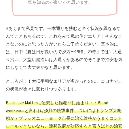
気を知るのが良いかと思います。
※あくまで私見です。一本通りを挟むと全く状況が異なるな
んてこともあるので、これをみて私の住むエリア！そんなこ
とないのにと思った方がいたらご了承ください。基本的に
は、日中（夏は日が長いので夕方〜19時、20時までは）大通
り沿い、大型店舗沿いは人通りがあるのでそこまで治安を気
にしなくて大丈夫かなと思います。
ところが！！大抵平和なエリアが多かったのに、コロナでこ
の状況が徐々に変わりつつあります。
Black Live Matterに便乗した軽犯罪に始まり・・Blood
weekendsと言われた8月の銃撃事件、ついにはトランプ大統
領がデブラシオニューヨーク市長に治安維持がうまくコント
ロールできないなら、連邦政府が対応すると言うほどの治安