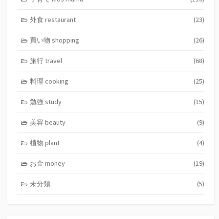
外食 restaurant
(23)
買い物 shopping
(26)
旅行 travel
(68)
料理 cooking
(25)
勉強 study
(15)
美容 beauty
(9)
植物 plant
(4)
お金 money
(19)
未分類
(5)