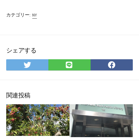
カテゴリー:
NY
シェアする
Twitter
LINE
Facebo
で
で
で
シ
シ
シ
ェ
ェ
ェ
ア
ア
ア
関連投稿