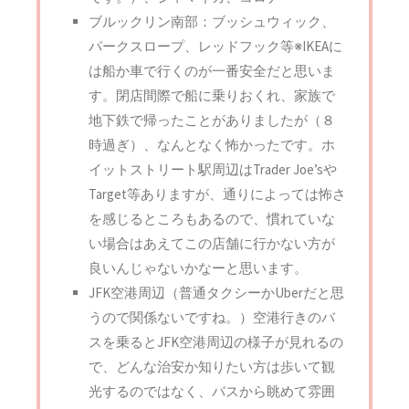
ブルックリン南部：ブッシュウィック、
パークスロープ、レッドフック等※IKEAに
は船か車で行くのが一番安全だと思いま
す。閉店間際で船に乗りおくれ、家族で
地下鉄で帰ったことがありましたが（８
時過ぎ）、なんとなく怖かったです。ホ
イットストリート駅周辺はTrader Joe’sや
Target等ありますが、通りによっては怖さ
を感じるところもあるので、慣れていな
い場合はあえてこの店舗に行かない方が
良いんじゃないかなーと思います。
JFK空港周辺（普通タクシーかUberだと思
うので関係ないですね。）空港行きのバ
スを乗るとJFK空港周辺の様子が見れるの
で、どんな治安か知りたい方は歩いて観
光するのではなく、バスから眺めて雰囲