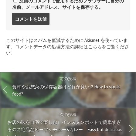
次回のコメントで使用するためブラウザーに自分の
名前、メールアドレス、サイトを保存する。
コ
メ
ン
ト
このサイトはスパムを低減するために Akismet を使っていま
す
す。
コメントデータの処理方法の詳細はこちらをご覧くださ
る
い
。
前の投稿
食材やお惣菜の保存容器はどれが良い？How to stock
food?
次の投稿
お店の味を自宅で楽しむ♩インスタンポットで簡単すぎ
るのに絶品なビーフシチュー&カレー Easy but dellicious