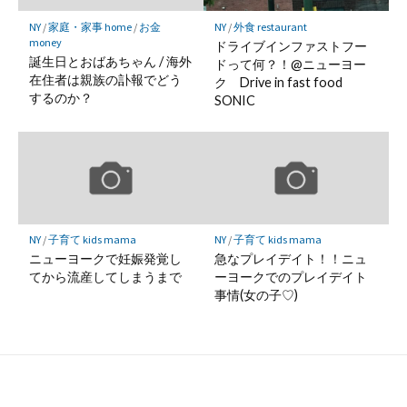
NY
/
家庭・家事 home
/
お金
NY
/
外食 restaurant
money
ドライブインファストフー
誕生日とおばあちゃん / 海外
ドって何？！@ニューヨー
在住者は親族の訃報でどう
ク Drive in fast food
するのか？
SONIC
NY
/
子育て kids mama
NY
/
子育て kids mama
ニューヨークで妊娠発覚し
急なプレイデイト！！ニュ
てから流産してしまうまで
ーヨークでのプレイデイト
事情(女の子♡)