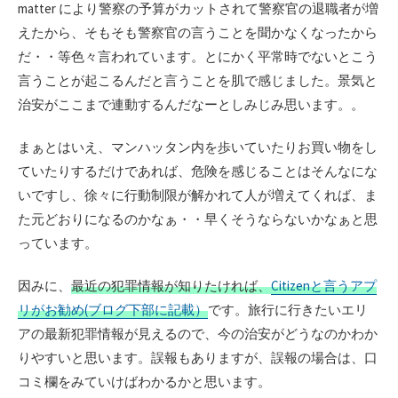
matter により警察の予算がカットされて警察官の退職者が増
えたから、そもそも警察官の言うことを聞かなくなったから
だ・・等色々言われています。とにかく平常時でないとこう
言うことが起こるんだと言うことを肌で感じました。景気と
治安がここまで連動するんだなーとしみじみ思います。。
まぁとはいえ、マンハッタン内を歩いていたりお買い物をし
ていたりするだけであれば、危険を感じることはそんなにな
いですし、徐々に行動制限が解かれて人が増えてくれば、ま
た元どおりになるのかなぁ・・早くそうならないかなぁと思
っています。
因みに、
最近の犯罪情報が知りたければ、
Citizenと言うアプ
リがお勧め(ブログ下部に記載）
です。旅行に行きたいエリ
アの最新犯罪情報が見えるので、今の治安がどうなのかわか
りやすいと思います。誤報もありますが、誤報の場合は、口
コミ欄をみていけばわかるかと思います。