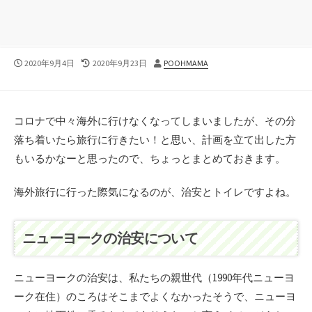
公
最
投
2020年9月4日
2020年9月23日
POOHMAMA
開
終
稿
日
更
者
新
日
コロナで中々海外に行けなくなってしまいましたが、その分
落ち着いたら旅行に行きたい！と思い、計画を立て出した方
もいるかなーと思ったので、ちょっとまとめておきます。
海外旅行に行った際気になるのが、治安とトイレですよね。
ニューヨークの治安について
ニューヨークの治安は、私たちの親世代（1990年代ニューヨ
ーク在住）のころはそこまでよくなかったそうで、ニューヨ