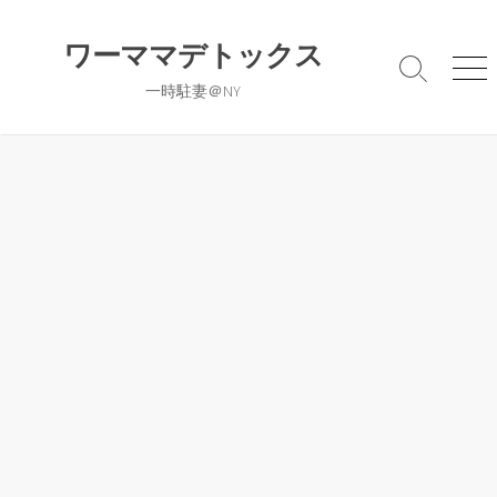
コ
ン
ワーママデトックス
テ
検
メ
一時駐妻＠NY
ン
索
ニ
切
ュ
ツ
り
ー
へ
替
ス
え
キ
ッ
プ