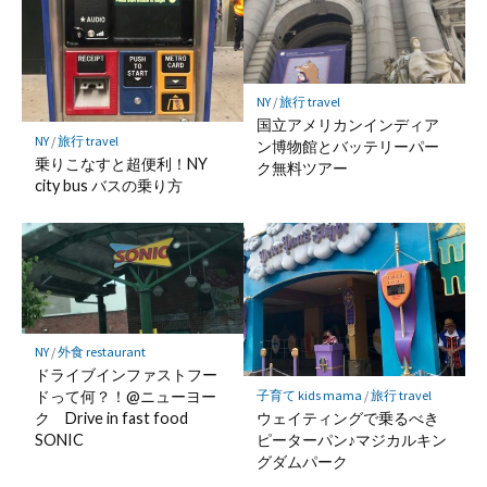
NY
/
旅行 travel
国立アメリカンインディア
NY
/
旅行 travel
ン博物館とバッテリーパー
乗りこなすと超便利！NY
ク無料ツアー
city bus バスの乗り方
NY
/
外食 restaurant
ドライブインファストフー
子育て kids mama
/
旅行 travel
ドって何？！@ニューヨー
ウェイティングで乗るべき
ク Drive in fast food
ピーターパン♪マジカルキン
SONIC
グダムパーク