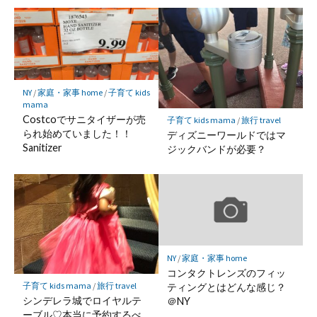
NY
/
家庭・家事 home
/
子育て kids
mama
Costcoでサニタイザーが売
子育て kids mama
/
旅行 travel
られ始めていました！！
ディズニーワールドではマ
Sanitizer
ジックバンドが必要？
NY
/
家庭・家事 home
コンタクトレンズのフィッ
子育て kids mama
/
旅行 travel
ティングとはどんな感じ？
シンデレラ城でロイヤルテ
＠NY
ーブル♡本当に予約するべ