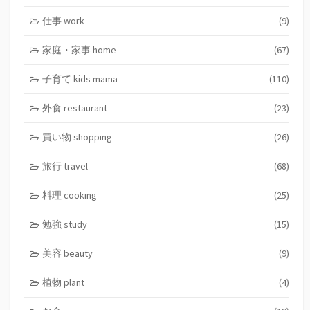
仕事 work
(9)
家庭・家事 home
(67)
子育て kids mama
(110)
外食 restaurant
(23)
買い物 shopping
(26)
旅行 travel
(68)
料理 cooking
(25)
勉強 study
(15)
美容 beauty
(9)
植物 plant
(4)