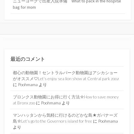
ニューヨークで出産入院準備 What to pack in the hospital
bag for mom
最近のコメント
都心の動物園！セントラルパーク動物園はアシカショー
がオススメ♡Let’s enjoy sea lion show at Central park zoo♪
に
Poohmama
より
ブロンクス動物園にお得に行く方法☆How to save money
at Bronx zoo
に
Poohmama
より
マンハッタンから気軽に行けるのどかな島★ガバナーズ
島☆Let’s go to the Governors island for free
に
Poohmama
より