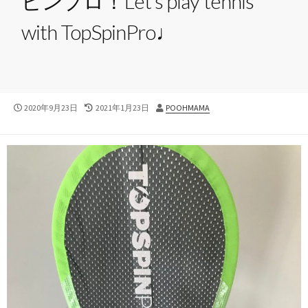
ピンプロ！Let’s play tennis
with TopSpinPro♩
公
最
投
2020年9月23日
2021年1月23日
POOHMAMA
開
終
稿
日
更
者
新
日