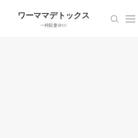
コ
ン
ワーママデトックス
テ
検
メ
一時駐妻＠NY
ン
索
ニ
切
ュ
ツ
り
ー
へ
替
ス
え
キ
ッ
プ