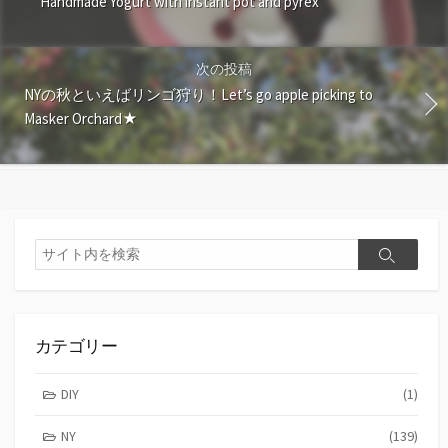
Handmade Yogurt with instant pot and pyrex
次の投稿
NYの秋といえばリンゴ狩り！Let’s go apple picking to
Masker Orchard★
検
検
索
索
カテゴリー
DIY
(1)
NY
(139)