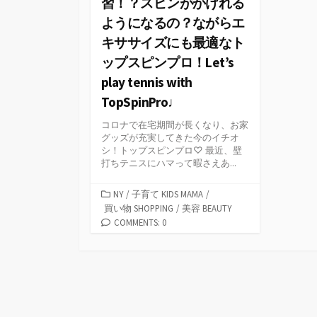
習！？スピンがかけれる
ようになるの？ながらエ
キササイズにも最適なト
ップスピンプロ！Let’s
play tennis with
TopSpinPro♩
コロナで在宅期間が長くなり、お家
グッズが充実してきた今のイチオ
シ！トップスピンプロ♡ 最近、壁
打ちテニスにハマって暇さえあ...
カ
NY
/
子育て KIDS MAMA
/
テ
買い物 SHOPPING
/
美容 BEAUTY
ゴ
COMMENTS: 0
リ
ー