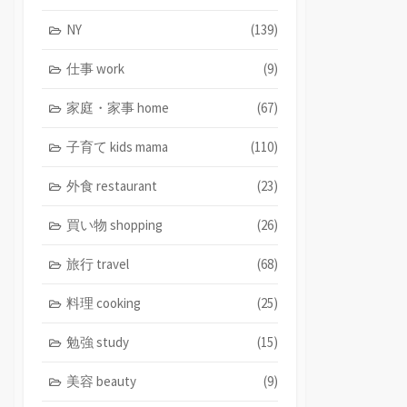
NY
(139)
仕事 work
(9)
家庭・家事 home
(67)
子育て kids mama
(110)
外食 restaurant
(23)
買い物 shopping
(26)
旅行 travel
(68)
料理 cooking
(25)
勉強 study
(15)
美容 beauty
(9)