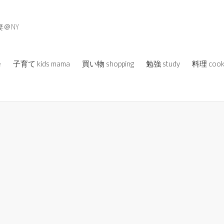
＠NY
e
子育て kids mama
買い物 shopping
勉強 study
料理 cook