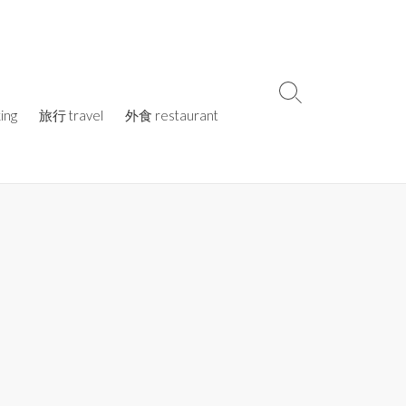
検
ing
旅行 travel
外食 restaurant
索
切
り
替
え