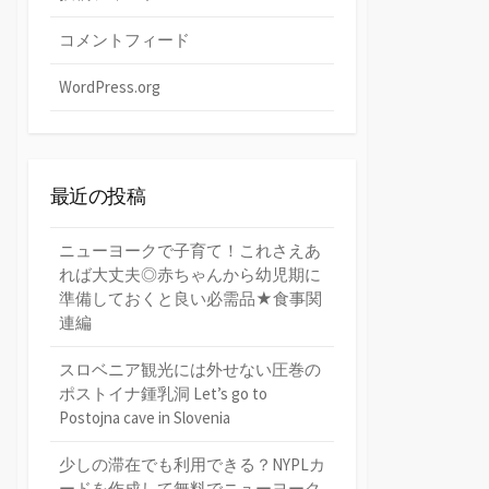
コメントフィード
WordPress.org
最近の投稿
ニューヨークで子育て！これさえあ
れば大丈夫◎赤ちゃんから幼児期に
準備しておくと良い必需品★食事関
連編
スロベニア観光には外せない圧巻の
ポストイナ鍾乳洞 Let’s go to
Postojna cave in Slovenia
少しの滞在でも利用できる？NYPLカ
ードを作成して無料でニューヨーク