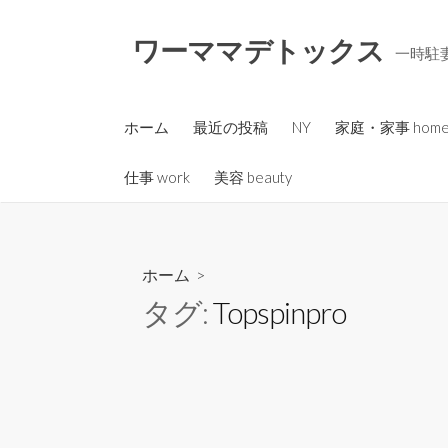
コ
ン
ワーママデトックス
一時駐妻
テ
ン
ツ
ホーム
最近の投稿
NY
家庭・家事 hom
へ
ス
仕事 work
美容 beauty
キ
ッ
プ
ホーム
>
タグ:
Topspinpro