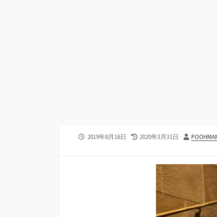
公
最
投
2019年8月16日
2020年3月31日
POOHMA
開
終
稿
日
更
者
新
日