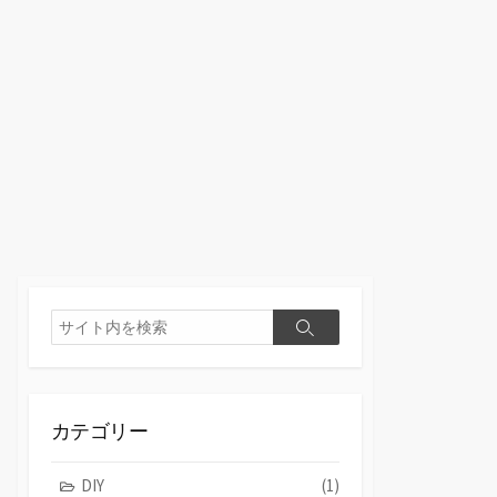
検
検
索
索
カテゴリー
DIY
(1)