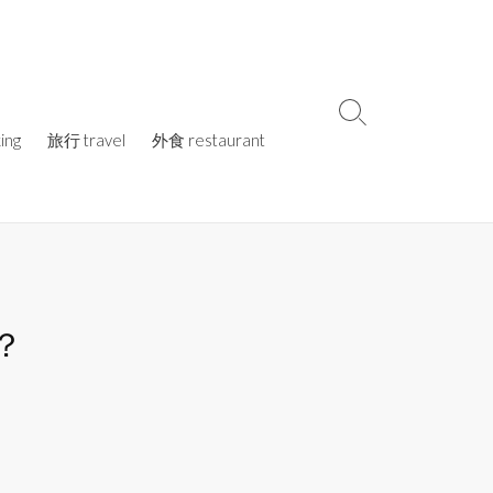
検
ing
旅行 travel
外食 restaurant
索
切
り
替
え
？