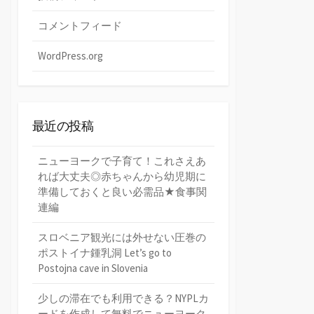
コメントフィード
WordPress.org
最近の投稿
ニューヨークで子育て！これさえあ
れば大丈夫◎赤ちゃんから幼児期に
準備しておくと良い必需品★食事関
連編
スロベニア観光には外せない圧巻の
ポストイナ鍾乳洞 Let’s go to
Postojna cave in Slovenia
少しの滞在でも利用できる？NYPLカ
ードを作成して無料でニューヨーク