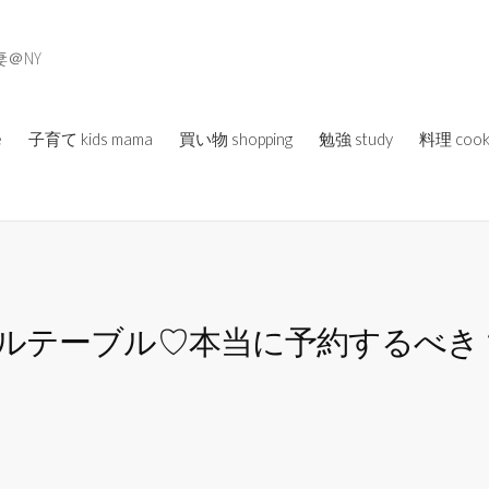
＠NY
e
子育て kids mama
買い物 shopping
勉強 study
料理 cook
ルテーブル♡本当に予約するべき