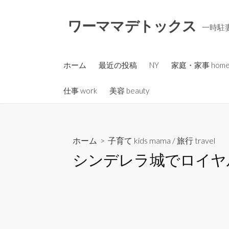
コ
ン
ワーママデトックス
一時駐妻
テ
ン
ツ
ホーム
最近の投稿
NY
家庭・家事 hom
へ
ス
仕事 work
美容 beauty
キ
ッ
プ
ホーム
>
子育て kids mama
/
旅行 travel
シンデレラ城でロイヤ