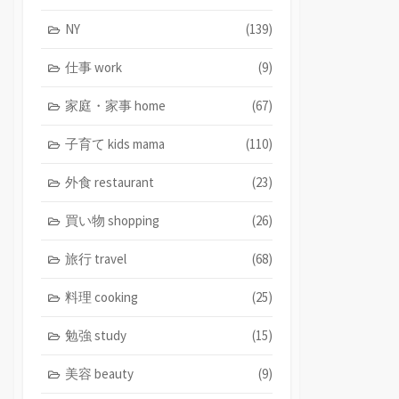
NY
(139)
仕事 work
(9)
家庭・家事 home
(67)
子育て kids mama
(110)
外食 restaurant
(23)
買い物 shopping
(26)
旅行 travel
(68)
料理 cooking
(25)
勉強 study
(15)
美容 beauty
(9)