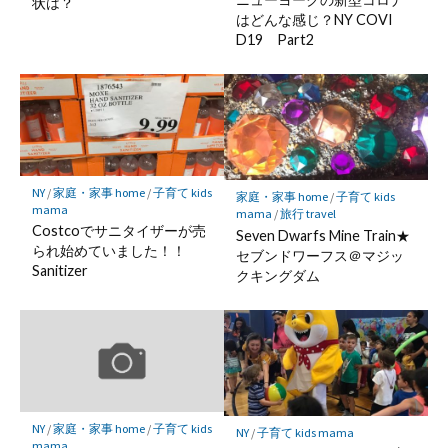
状は？
はどんな感じ？NY COVI
D19 Part2
NY
/
家庭・家事 home
/
子育て kids
家庭・家事 home
/
子育て kids
mama
mama
/
旅行 travel
Costcoでサニタイザーが売
Seven Dwarfs Mine Train★
られ始めていました！！
セブンドワーフス＠マジッ
Sanitizer
クキングダム
NY
/
家庭・家事 home
/
子育て kids
NY
/
子育て kids mama
mama