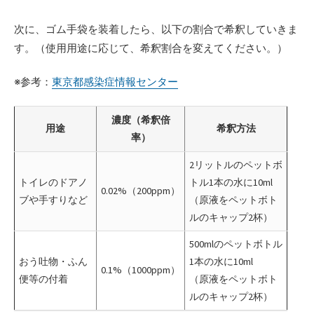
次に、ゴム手袋を装着したら、以下の割合で希釈していきま
す。（使用用途に応じて、希釈割合を変えてください。）
※参考：
東京都感染症情報センター
濃度（希釈倍
用途
希釈方法
率）
2リットルのペットボ
トイレのドアノ
トル1本の水に10ml
0.02%（200ppm）
ブや手すりなど
（原液をペットボト
ルのキャップ2杯）
500mlのペットボトル
おう吐物・ふん
1本の水に10ml
0.1%（1000ppm）
便等の付着
（原液をペットボト
ルのキャップ2杯）