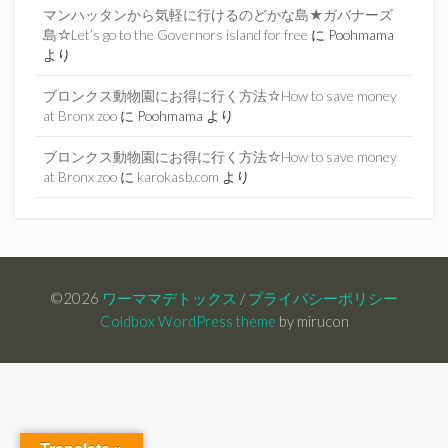
マンハッタンから気軽に行けるのどかな島★ガバナーズ
島☆Let’s go to the Governors island for free
に
Poohmama
より
ブロンクス動物園にお得に行く方法☆How to save money
at Bronx zoo
に
Poohmama
より
ブロンクス動物園にお得に行く方法☆How to save money
at Bronx zoo
に
karokasb.com
より
©2026
ワーママデトックス
/
プライバシーポリシー
Coldbox WordPress theme
by mirucon