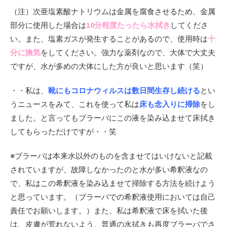
（注）次亜塩素酸ナトリウムは金属を腐食させるため、金属
部分に使用した場合は
10分程度たったら水拭き
してくださ
い。また、塩素ガスが発生することがあるので、使用時は
十
分に換気
をしてください。強力な薬剤なので、大体で大丈夫
ですが、水が多めの大体にした方が良いと思います（笑）
・・私は、
靴にもコロナウィルスは数日間生存し続ける
とい
うニュースをみて、これを使って私は
床も念入りに掃除
をし
ました。と言ってもブラーバにこの液を染み込ませて床拭き
してもらっただけですが・・笑
※ブラーバは本来水以外のものを含ませてはいけないと記載
されていますが、故障しなかったのと水が多い希釈液なの
で、私はこの希釈液を染み込ませて掃除する方法を続けよう
と思っています。（ブラーバでの希釈液使用においては自己
責任でお願いします。）また、私は希釈液で床を拭いた後
は、皮膚が荒れないよう、普通の水拭きも再度ブラーバでさ