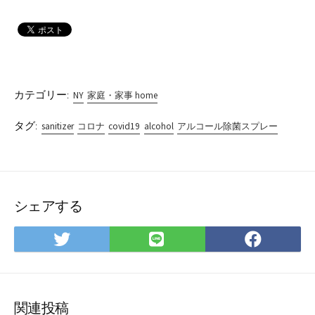
カテゴリー:
NY
家庭・家事 home
タグ:
sanitizer
コロナ
covid19
alcohol
アルコール除菌スプレー
シェアする
Twitter
LINE
Facebo
で
で
で
シ
シ
シ
ェ
ェ
ェ
ア
ア
ア
関連投稿