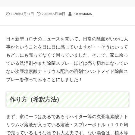
公
最
投
2020年3月31日
2020年5月30日
POOHMAMA
開
終
稿
日
更
者
新
日
日々新型コロナのニュースを聞いて、日常の除菌がいかに大
事かということを日に日に感じていますが・・そうはいって
もどこにも売ってなくて困っていました。そこで、家に余っ
ている洗浄剤やまだ除菌スプレーほどは売り切れになってい
ない次亜塩素酸ナトリウム配合の溶剤でハンドメイド除菌ス
プレーを作ってみることにしました！
作り方（希釈方法）
まず、家に一つはあるであろうハイター等の次亜塩素酸ナト
リウム水溶液が入っている溶液・スプレーボトル（１００均
で売っているような物でも大丈夫です。ない場合は、植木等