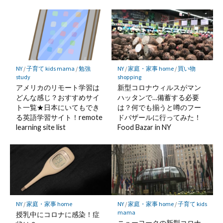
NY
/
子育て kids mama
/
勉強
NY
/
家庭・家事 home
/
買い物
study
shopping
アメリカのリモート学習は
新型コロナウィルスがマン
どんな感じ？おすすめサイ
ハッタンで…備蓄する必要
ト一覧★日本にいてもでき
は？何でも揃うと噂のフー
る英語学習サイト！remote
ドバザールに行ってみた！
learning site list
Food Bazar in NY
NY
/
家庭・家事 home
NY
/
家庭・家事 home
/
子育て kids
mama
授乳中にコロナに感染！症
ニューヨークの新型コロナ