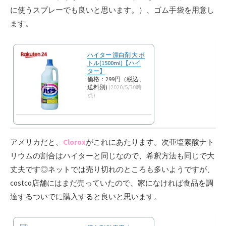
に使うスプレーでも良いと思います。）、ゴム手袋を用意し
ます。
ハイター 漂白剤 大 ボ
トル(1500ml)【ハイ
ター】
価格：299円（税込、
送料別)
(2020/5/30時
点)
アメリカだと、
Clorox
がこれにあたります。次亜塩素酸ナト
リウムの割合はハイターと同じなので、希釈方法も同じで大
丈夫です◎ネットでは売り切れのところも多いようですが、
costco店舗にはまだ売っていたので、家になければ食品を調
達するついでに購入すると良いと思います。