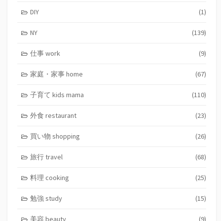
DIY
(1)
NY
(139)
仕事 work
(9)
家庭・家事 home
(67)
子育て kids mama
(110)
外食 restaurant
(23)
買い物 shopping
(26)
旅行 travel
(68)
料理 cooking
(25)
勉強 study
(15)
美容 beauty
(9)