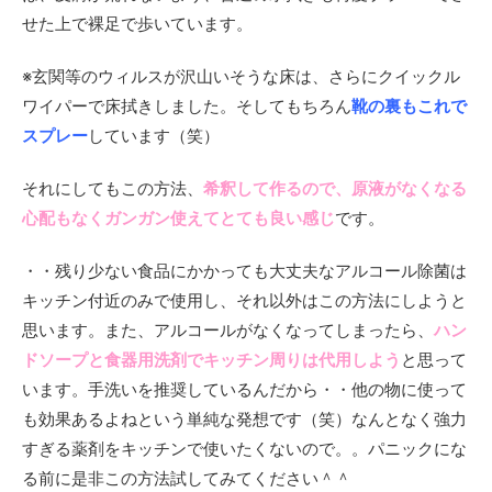
せた上で裸足で歩いています。
※玄関等のウィルスが沢山いそうな床は、さらにクイックル
ワイパーで床拭きしました。そしてもちろん
靴の裏もこれで
スプレー
しています（笑）
それにしてもこの方法、
希釈して作るので、原液がなくなる
心配もなくガンガン使えてとても良い感じ
です。
・・残り少ない食品にかかっても大丈夫なアルコール除菌は
キッチン付近のみで使用し、それ以外はこの方法にしようと
思います。また、アルコールがなくなってしまったら、
ハン
ドソープと食器用洗剤でキッチン周りは代用しよう
と思って
います。手洗いを推奨しているんだから・・他の物に使って
も効果あるよねという単純な発想です（笑）なんとなく強力
すぎる薬剤をキッチンで使いたくないので。。パニックにな
る前に是非この方法試してみてください＾＾