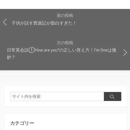
前の投稿
子供が話す西遊記が面白すぎた！
次の投稿
日常英会話①How are you?の正しい答え方！I’m fineは微
妙？
検
検
索
索
カテゴリー