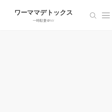
コ
ン
ワーママデトックス
テ
検
メ
一時駐妻＠NY
ン
索
ニ
切
ュ
ツ
り
ー
へ
替
ス
え
キ
ッ
プ