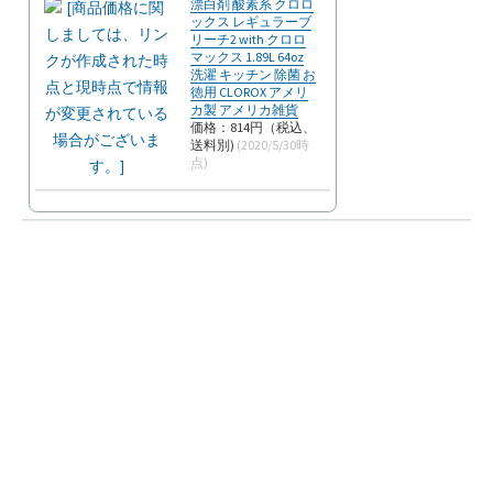
漂白剤 酸素系 クロロ
ックス レギュラーブ
リーチ2 with クロロ
マックス 1.89L 64oz
洗濯 キッチン 除菌 お
徳用 CLOROX アメリ
カ製 アメリカ雑貨
価格：814円（税込、
送料別)
(2020/5/30時
点)