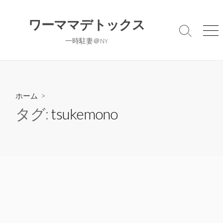
コ
ン
ワーママデトックス
テ
検
メ
一時駐妻＠NY
ン
索
ニ
切
ュ
ツ
り
ー
へ
替
ス
え
キ
ホーム
>
ッ
タグ:
tsukemono
プ