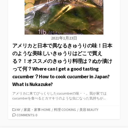
2021年1月23日
アメリカと日本で異なるきゅうりの味！日本
のような美味しいきゅうりはどこで買え
る？！オススメのきゅうり料理は？ぬか漬け
って何？Where can I get a good tasting
cucumber？How to cook cucumber in Japan?
What is Nukazuke?
アメリカに来てびっくりしたcucumberの味・・。我が家では
cucumberを食べるとカマキリのような虫になった気持ちが...
カ
NY
/
家庭・家事 HOME
/
料理 COOKING
/
美容 BEAUTY
テ
COMMENTS: 0
ゴ
リ