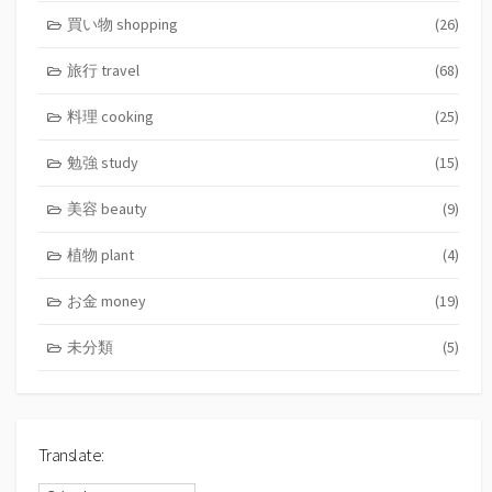
買い物 shopping
(26)
旅行 travel
(68)
料理 cooking
(25)
勉強 study
(15)
美容 beauty
(9)
植物 plant
(4)
お金 money
(19)
未分類
(5)
Translate: