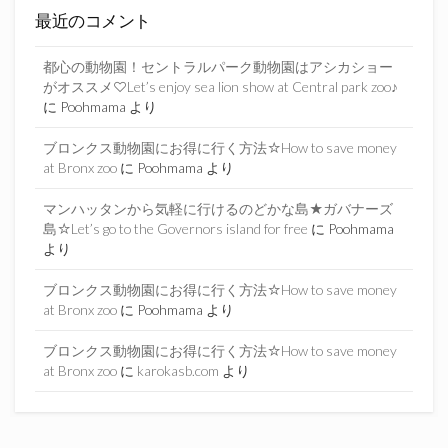
最近のコメント
都心の動物園！セントラルパーク動物園はアシカショー
がオススメ♡Let’s enjoy sea lion show at Central park zoo♪
に
Poohmama
より
ブロンクス動物園にお得に行く方法☆How to save money
at Bronx zoo
に
Poohmama
より
マンハッタンから気軽に行けるのどかな島★ガバナーズ
島☆Let’s go to the Governors island for free
に
Poohmama
より
ブロンクス動物園にお得に行く方法☆How to save money
at Bronx zoo
に
Poohmama
より
ブロンクス動物園にお得に行く方法☆How to save money
at Bronx zoo
に
karokasb.com
より