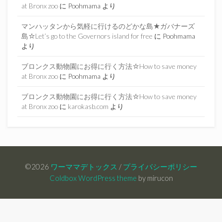
at Bronx zoo
に
Poohmama
より
マンハッタンから気軽に行けるのどかな島★ガバナーズ
島☆Let’s go to the Governors island for free
に
Poohmama
より
ブロンクス動物園にお得に行く方法☆How to save money
at Bronx zoo
に
Poohmama
より
ブロンクス動物園にお得に行く方法☆How to save money
at Bronx zoo
に
karokasb.com
より
©2026
ワーママデトックス
/
プライバシーポリシー
Coldbox WordPress theme
by mirucon