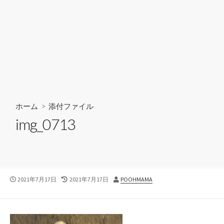
ホーム
> 添付ファイル
img_0713
公
最
投
2021年7月17日
2021年7月17日
POOHMAMA
開
終
稿
日
更
者
新
日