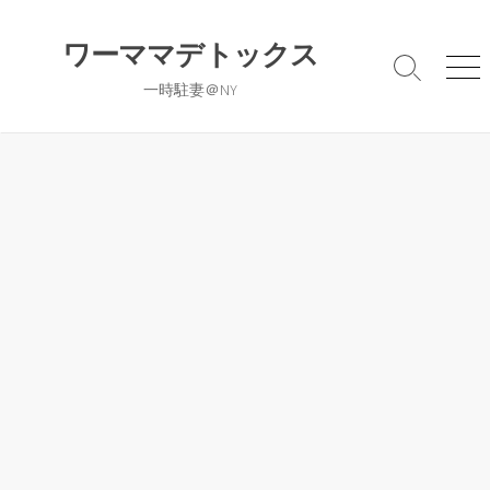
コ
ン
ワーママデトックス
テ
検
メ
一時駐妻＠NY
ン
索
ニ
切
ュ
ツ
り
ー
へ
替
ス
え
キ
ッ
プ