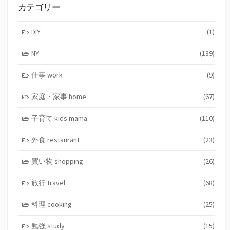
カテゴリー
DIY
(1)
NY
(139)
仕事 work
(9)
家庭・家事 home
(67)
子育て kids mama
(110)
外食 restaurant
(23)
買い物 shopping
(26)
旅行 travel
(68)
料理 cooking
(25)
勉強 study
(15)