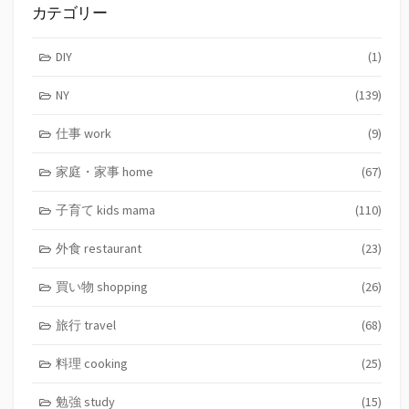
カテゴリー
DIY
(1)
NY
(139)
仕事 work
(9)
家庭・家事 home
(67)
子育て kids mama
(110)
外食 restaurant
(23)
買い物 shopping
(26)
旅行 travel
(68)
料理 cooking
(25)
勉強 study
(15)