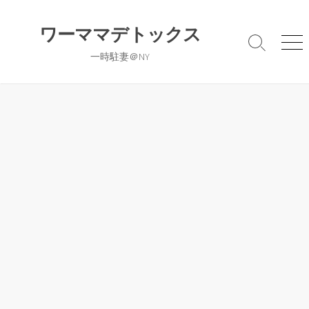
コ
ン
ワーママデトックス
テ
検
メ
一時駐妻＠NY
ン
索
ニ
切
ュ
ツ
り
ー
へ
替
ス
え
キ
ッ
プ