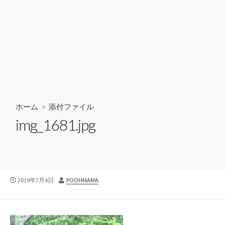
ホーム
> 添付ファイル
img_1681.jpg
公
投
2019年7月4日
POOHMAMA
開
稿
日
者