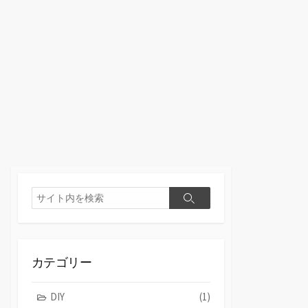
検
検
索
索
カテゴリー
DIY
(1)