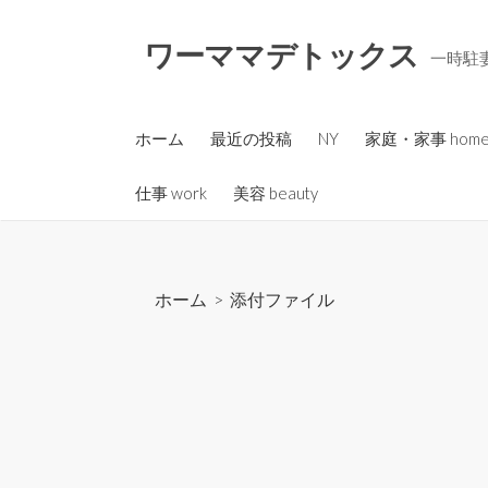
コ
ン
ワーママデトックス
一時駐妻
テ
ン
ツ
ホーム
最近の投稿
NY
家庭・家事 hom
へ
ス
仕事 work
美容 beauty
キ
ッ
プ
ホーム
> 添付ファイル