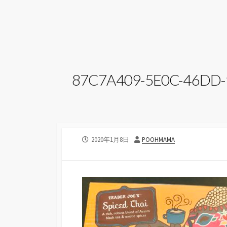
87C7A409-5E0C-46DD
公
投
2020年1月8日
POOHMAMA
開
稿
日
者