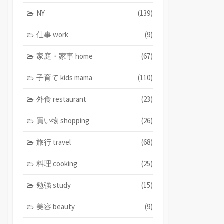
NY
(139)
仕事 work
(9)
家庭・家事 home
(67)
子育て kids mama
(110)
外食 restaurant
(23)
買い物 shopping
(26)
旅行 travel
(68)
料理 cooking
(25)
勉強 study
(15)
美容 beauty
(9)