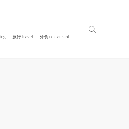
検
ing
旅行 travel
外食 restaurant
索
切
り
替
え