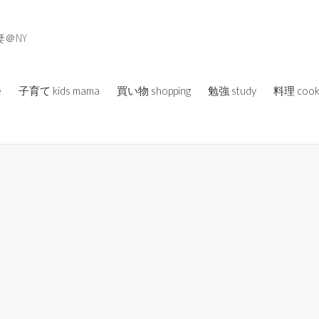
＠NY
e
子育て kids mama
買い物 shopping
勉強 study
料理 cook