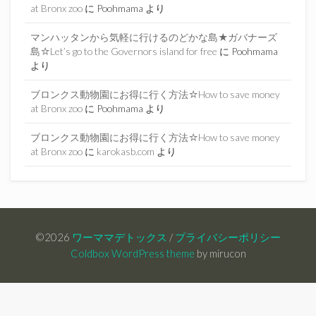
at Bronx zoo
に
Poohmama
より
マンハッタンから気軽に行けるのどかな島★ガバナーズ
島☆Let’s go to the Governors island for free
に
Poohmama
より
ブロンクス動物園にお得に行く方法☆How to save money
at Bronx zoo
に
Poohmama
より
ブロンクス動物園にお得に行く方法☆How to save money
at Bronx zoo
に
karokasb.com
より
©2026
ワーママデトックス
/
プライバシーポリシー
Coldbox WordPress theme
by mirucon