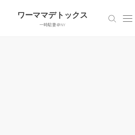
コ
ン
ワーママデトックス
テ
検
メ
一時駐妻＠NY
ン
索
ニ
切
ュ
ツ
り
ー
へ
替
ス
え
キ
ッ
プ