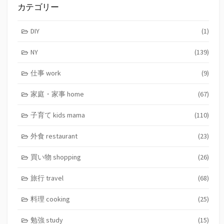
カテゴリー
DIY
(1)
NY
(139)
仕事 work
(9)
家庭・家事 home
(67)
子育て kids mama
(110)
外食 restaurant
(23)
買い物 shopping
(26)
旅行 travel
(68)
料理 cooking
(25)
勉強 study
(15)