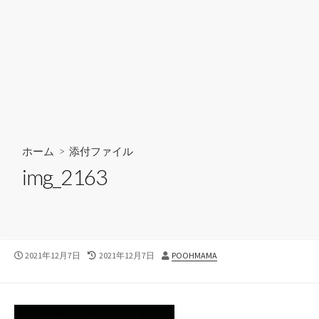
ホーム
> 添付ファイル
img_2163
公
最
投
2021年12月7日
2021年12月7日
POOHMAMA
開
終
稿
日
更
者
新
日