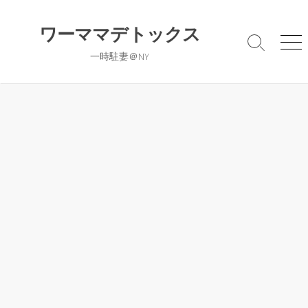
コ
ン
ワーママデトックス
テ
検
メ
一時駐妻＠NY
ン
索
ニ
切
ュ
ツ
り
ー
へ
替
ス
え
キ
ッ
プ