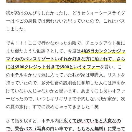
我が家はのんびりしたかったし、どうせウォータースライダ
ーはベビの身長では乗れないと思っていたので、これはパス
しました。
でも！！！ここで行かなかったお陰で、チェックアウト後に
また似たような勧誘？として、今度は
4
泊
5
日カンクンかジャ
マイカのパレスリゾートいずれか好きな方に泊まれて、さら
には
$500
クレジット付きで
$500
というオファー
を貰い、こ
のホテルをかなり気に入っていた我が家は即購入。リストを
持っていたので、多分朝食の説明会に参加した人には声をか
けていないんじゃないかと思います。あまりにも良いオファ
ーだったので、いつもギリギリまで予約しない我が家が、次
の夏の旅行、すでに決めちゃってきました！笑
さて話を戻すと、ホテル内は
広くて歩いていると大変なの
で、乗合バス（
写真の白い車です。
もちろん無料）に乗って