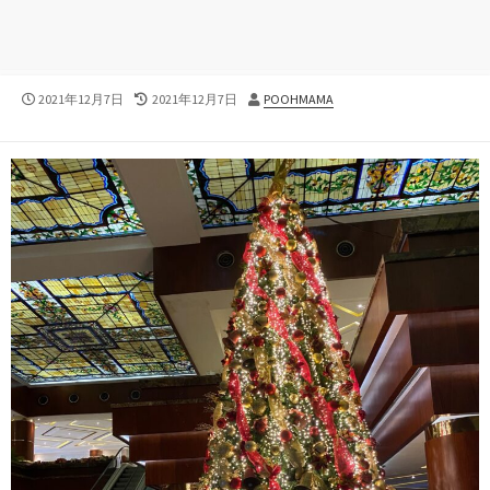
公
最
投
2021年12月7日
2021年12月7日
POOHMAMA
開
終
稿
日
更
者
新
日