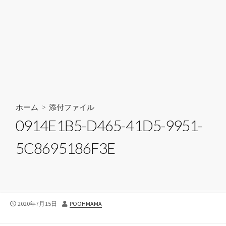
ホーム
> 添付ファイル
0914E1B5-D465-41D5-9951-
5C8695186F3E
公
投
2020年7月15日
POOHMAMA
開
稿
日
者