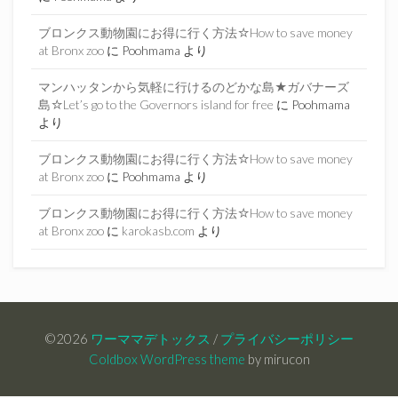
ブロンクス動物園にお得に行く方法☆How to save money
at Bronx zoo
に
Poohmama
より
マンハッタンから気軽に行けるのどかな島★ガバナーズ
島☆Let’s go to the Governors island for free
に
Poohmama
より
ブロンクス動物園にお得に行く方法☆How to save money
at Bronx zoo
に
Poohmama
より
ブロンクス動物園にお得に行く方法☆How to save money
at Bronx zoo
に
karokasb.com
より
©2026
ワーママデトックス
/
プライバシーポリシー
Coldbox WordPress theme
by mirucon