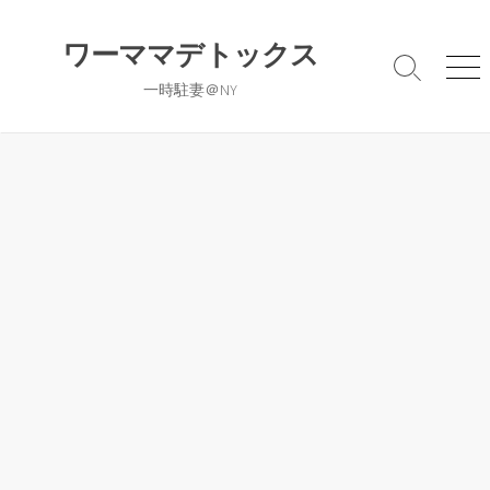
コ
ン
ワーママデトックス
テ
検
メ
一時駐妻＠NY
ン
索
ニ
切
ュ
ツ
り
ー
へ
替
ス
え
キ
ッ
プ