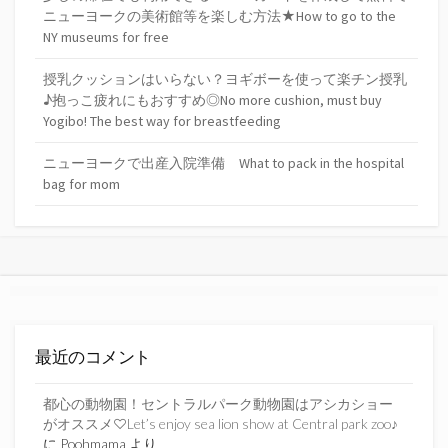
ニューヨークの美術館等を楽しむ方法★How to go to the
NY museums for free
授乳クッションはいらない？ヨギボーを使って楽チン授乳
♪抱っこ疲れにもおすすめ◎No more cushion, must buy
Yogibo! The best way for breastfeeding
ニューヨークで出産入院準備 What to pack in the hospital
bag for mom
最近のコメント
都心の動物園！セントラルパーク動物園はアシカショー
がオススメ♡Let’s enjoy sea lion show at Central park zoo♪
に
Poohmama
より