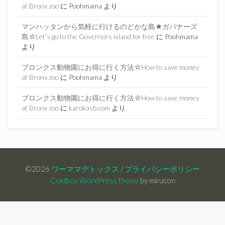
at Bronx zoo
に
Poohmama
より
マンハッタンから気軽に行けるのどかな島★ガバナーズ
島☆Let’s go to the Governors island for free
に
Poohmama
より
ブロンクス動物園にお得に行く方法☆How to save money
at Bronx zoo
に
Poohmama
より
ブロンクス動物園にお得に行く方法☆How to save money
at Bronx zoo
に
karokasb.com
より
©2026
ワーママデトックス
/
プライバシーポリシー
Coldbox WordPress theme
by mirucon