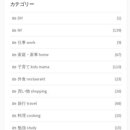
カテゴリー
DIY
(1)
NY
(139)
仕事 work
(9)
家庭・家事 home
(67)
子育て kids mama
(110)
外食 restaurant
(23)
買い物 shopping
(26)
旅行 travel
(68)
料理 cooking
(25)
勉強 study
(15)