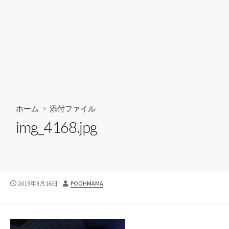
ホーム
> 添付ファイル
img_4168.jpg
公
投
2019年8月16日
POOHMAMA
開
稿
日
者