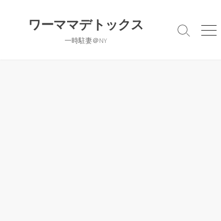
コ
ン
ワーママデトックス
テ
検
メ
一時駐妻＠NY
ン
索
ニ
切
ュ
ツ
り
ー
へ
替
ス
え
キ
ッ
プ