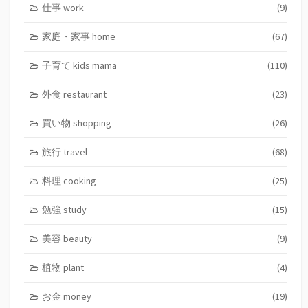
仕事 work
(9)
家庭・家事 home
(67)
子育て kids mama
(110)
外食 restaurant
(23)
買い物 shopping
(26)
旅行 travel
(68)
料理 cooking
(25)
勉強 study
(15)
美容 beauty
(9)
植物 plant
(4)
お金 money
(19)