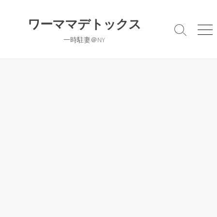
コ
ン
ワーママデトックス
テ
検
メ
一時駐妻＠NY
ン
索
ニ
切
ュ
ツ
り
ー
へ
替
ス
え
キ
ッ
プ