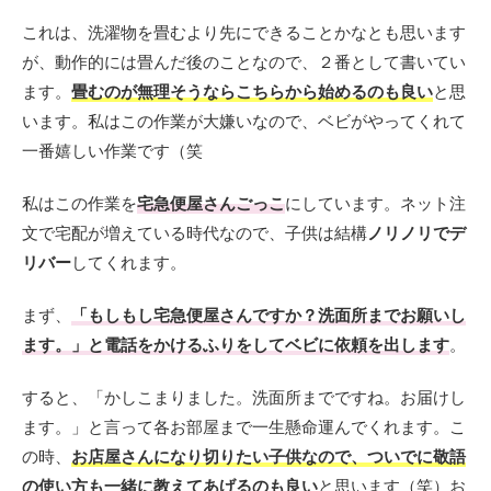
これは、洗濯物を畳むより先にできることかなとも思います
が、動作的には畳んだ後のことなので、２番として書いてい
ます。
畳むのが無理そうならこちらから始めるのも良い
と思
います。私はこの作業が大嫌いなので、ベビがやってくれて
一番嬉しい作業です（笑
私はこの作業を
宅急便屋さんごっこ
にしています。ネット注
文で宅配が増えている時代なので、子供は結構
ノリノリでデ
リバー
してくれます。
まず、
「もしもし宅急便屋さんですか？洗面所までお願いし
ます。」と電話をかけるふりをしてベビに依頼を出します
。
すると、「かしこまりました。洗面所までですね。お届けし
ます。」と言って各お部屋まで一生懸命運んでくれます。こ
の時、
お店屋さんになり切りたい子供なので、ついでに敬語
の使い方も一緒に教えてあげるのも良い
と思います（笑）お