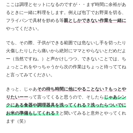
ここは調理とセットになるのですが・・まず時間に余裕があ
るときに一緒に料理をします。例えば包丁でお野菜を切る、
フライパンで具材を炒める等
親としかできない作業を一緒に
やってください。
でも、その際、子供ができる範囲では危ないし手を切ったり
火傷したりしたら痛いから絶対にママとやらないとだめだよ
ー（当然ですね。）と声かけしつつ、できないことでは、ち
ょっとこれをやっちゃうから次の作業はちょっと待っててね
と言ってみてください。
きっと、じゃあ
その待ち時間に他にやることない？もっとや
りたいーー
って言ってくると思うので、そしたら
じゃあシン
クにある食器や調理器具を洗ってくれる？洗ったらついでに
お米の準備もしてくれる？
と聞いてみると意外とやってくれ
ます（笑）