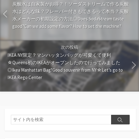
炭酸水は自家製がお得？！ソーダストリームで作る炭酸
水はどんな味？フレーバー付きもできるって本当？炭酸
水メーカーの初期設定の方法◎Does SodaStream taste
good?Can we add some flavor? How to set the machine?
次の投稿
IKEA NY限定？マンハッタンバッグが可愛くて便利
☆Queens初のIKEAがオープンしたので行ってみました
◎Ikea Manhattan Bag?Good souvenir from NY☆Let’s go to
IKEA Rego Center
検
検
索
索