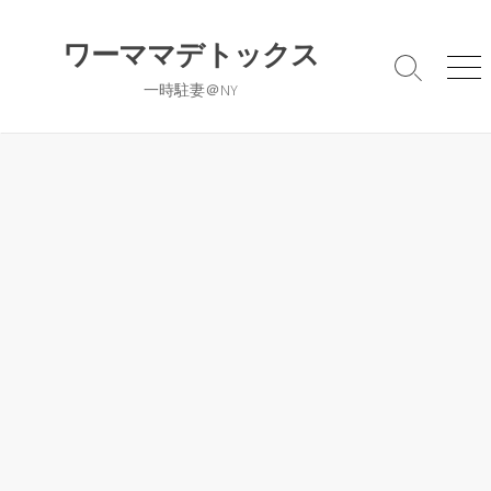
コ
ン
ワーママデトックス
テ
検
メ
一時駐妻＠NY
ン
索
ニ
切
ュ
ツ
り
ー
へ
替
ス
え
キ
ッ
プ