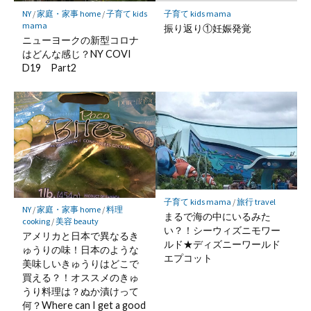
NY
/
家庭・家事 home
/
子育て kids
子育て kids mama
mama
振り返り①妊娠発覚
ニューヨークの新型コロナ
はどんな感じ？NY COVI
D19 Part2
子育て kids mama
/
旅行 travel
NY
/
家庭・家事 home
/
料理
まるで海の中にいるみた
cooking
/
美容 beauty
い？！シーウィズニモワー
アメリカと日本で異なるき
ルド★ディズニーワールド
ゅうりの味！日本のような
エプコット
美味しいきゅうりはどこで
買える？！オススメのきゅ
うり料理は？ぬか漬けって
何？Where can I get a good