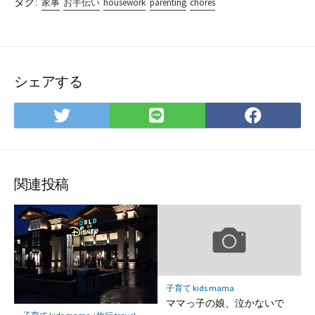
タグ:
家事
お手伝い
housework
parenting
chores
シェアする
Twitter
LINE
Facebo
で
で
で
シ
シ
シ
ェ
ェ
ェ
ア
ア
ア
関連投稿
子育て kids mama
ママっ子の娘、泣かないで