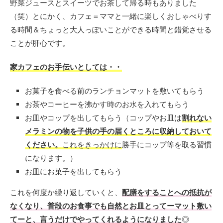
野菜ジュースとスイーツでお茶して帰る時もありました
（笑）とにかく、カフェ＝ママと一緒に楽しくおしゃべりす
る時間＆ちょっと大人っぽいことができる時間と錯覚させる
ことが肝心です。
家カフェのお手伝いとしては・・
お菓子を食べる前のランチョンマットを敷いてもらう
お茶やコーヒーを沸かす時のお水を入れてもらう
お皿やコップを出してもらう（
コップやお皿は
割れない
メラミンの物を子供の手の届くところに収納しておいて
ください。
これをきっかけに
勝手にコップ等を取る習慣
になります。）
お皿にお菓子を出してもらう
これを何度か繰り返していくと、
配膳をすることへの抵抗が
なくなり、普段のお食事でも自然とお皿とってーマット敷い
てーと、言うだけでやってくれるようになりました
◎