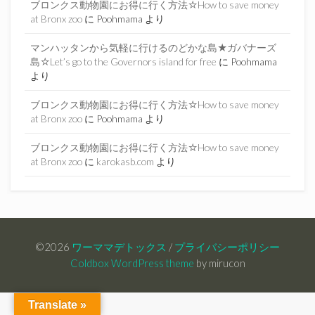
ブロンクス動物園にお得に行く方法☆How to save money
at Bronx zoo
に
Poohmama
より
マンハッタンから気軽に行けるのどかな島★ガバナーズ
島☆Let’s go to the Governors island for free
に
Poohmama
より
ブロンクス動物園にお得に行く方法☆How to save money
at Bronx zoo
に
Poohmama
より
ブロンクス動物園にお得に行く方法☆How to save money
at Bronx zoo
に
karokasb.com
より
©2026
ワーママデトックス
/
プライバシーポリシー
Coldbox WordPress theme
by mirucon
Translate »