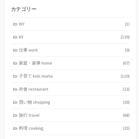
カテゴリー
DIY
(1)
NY
(139)
仕事 work
(9)
家庭・家事 home
(67)
子育て kids mama
(110)
外食 restaurant
(23)
買い物 shopping
(26)
旅行 travel
(68)
料理 cooking
(25)