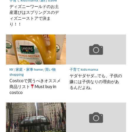
子育て kids mama
/
旅行 travel
ディズニーワールドのお土
産選びはスプリングスのデ
ィズニーストアで決ま
り！！
NY
/
家庭・家事 home
/
買い物
子育て kids mama
shopping
ヤダヤダヤダ…でも、子供の
Costcoで買うべきオススメ
嫌には子供なりの理由があ
商品リスト
Must buy in
るんだよね。
costco