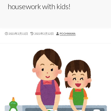
housework with kids!
公
最
投
2021年2月11日
2021年2月12日
POOHMAMA
開
終
稿
日
更
者
新
日