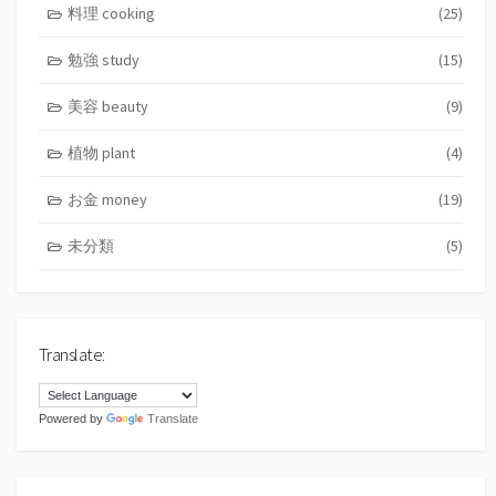
料理 cooking
(25)
勉強 study
(15)
美容 beauty
(9)
植物 plant
(4)
お金 money
(19)
未分類
(5)
Translate:
Powered by
Translate