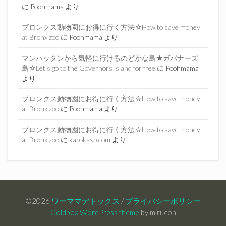
に
Poohmama
より
ブロンクス動物園にお得に行く方法☆How to save money
at Bronx zoo
に
Poohmama
より
マンハッタンから気軽に行けるのどかな島★ガバナーズ
島☆Let’s go to the Governors island for free
に
Poohmama
より
ブロンクス動物園にお得に行く方法☆How to save money
at Bronx zoo
に
Poohmama
より
ブロンクス動物園にお得に行く方法☆How to save money
at Bronx zoo
に
karokasb.com
より
©2026
ワーママデトックス
/
プライバシーポリシー
Coldbox WordPress theme
by mirucon