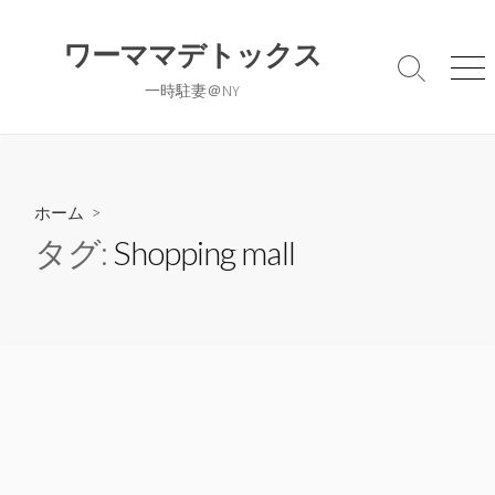
コ
ン
ワーママデトックス
テ
検
メ
一時駐妻＠NY
ン
索
ニ
切
ュ
ツ
り
ー
へ
替
ス
え
キ
ホーム
>
ッ
タグ:
Shopping mall
プ