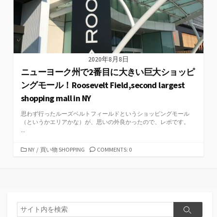
2020年8月8日
ニューヨーク州で2番目に大きい巨大ショッピ
ングモール！Roosevelt Field,second largest
shopping mall in NY
思わず行ったルーズベルトフィールドというショッピングモール
（というかエリアかな）が、思いの外良かったので、レポです。
...
カ
NY
/
買い物 SHOPPING
COMMENTS: 0
テ
ゴ
リ
ー
検
検
索