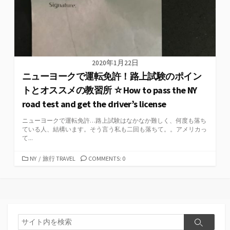
2020年1月22日
ニューヨークで運転免許！路上試験のポイン
トとオススメの教習所 ☆How to pass the NY
road test and get the driver’s license
ニューヨークで運転免許…路上試験はなかなか難しく、何度も落ち
ている人、結構います。そう言う私も二回も落ちて。。アメリカっ
て...
カ
NY
/
旅行 TRAVEL
COMMENTS: 0
テ
ゴ
リ
ー
検
検
索