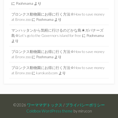
に
Poohmama
より
ブロンクス動物園にお得に行く方法☆How to save money
at Bronx zoo
に
Poohmama
より
マンハッタンから気軽に行けるのどかな島★ガバナーズ
島☆Let’s go to the Governors island for free
に
Poohmama
より
ブロンクス動物園にお得に行く方法☆How to save money
at Bronx zoo
に
Poohmama
より
ブロンクス動物園にお得に行く方法☆How to save money
at Bronx zoo
に
karokasb.com
より
©2026
ワーママデトックス
/
プライバシーポリシー
Coldbox WordPress theme
by mirucon