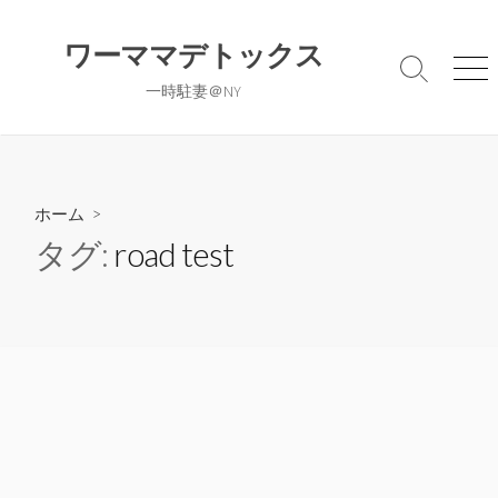
コ
ン
ワーママデトックス
テ
検
メ
一時駐妻＠NY
ン
索
ニ
切
ュ
ツ
り
ー
へ
替
ス
え
キ
ホーム
>
ッ
タグ:
road test
プ