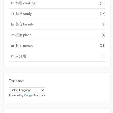
料理 cooking
(25)
勉強 study
(15)
美容 beauty
(9)
植物 plant
(4)
お金 money
(19)
未分類
(5)
Translate:
Powered by
Translate