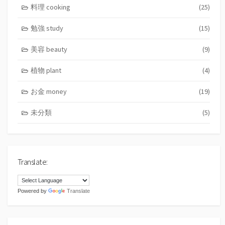
料理 cooking
(25)
勉強 study
(15)
美容 beauty
(9)
植物 plant
(4)
お金 money
(19)
未分類
(5)
Translate:
Powered by
Translate