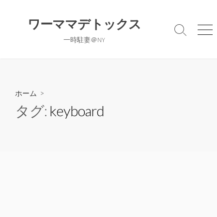
コ
ン
ワーママデトックス
テ
検
メ
一時駐妻＠NY
ン
索
ニ
切
ュ
ツ
り
ー
へ
替
ス
え
キ
ホーム
>
ッ
タグ:
keyboard
プ