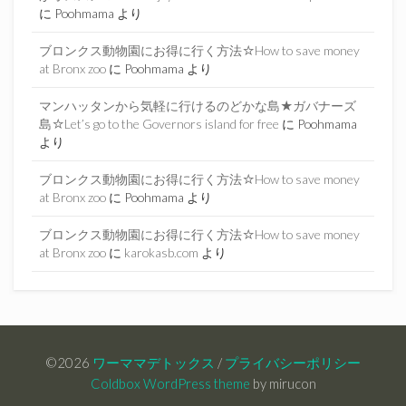
に
Poohmama
より
ブロンクス動物園にお得に行く方法☆How to save money
at Bronx zoo
に
Poohmama
より
マンハッタンから気軽に行けるのどかな島★ガバナーズ
島☆Let’s go to the Governors island for free
に
Poohmama
より
ブロンクス動物園にお得に行く方法☆How to save money
at Bronx zoo
に
Poohmama
より
ブロンクス動物園にお得に行く方法☆How to save money
at Bronx zoo
に
karokasb.com
より
©2026
ワーママデトックス
/
プライバシーポリシー
Coldbox WordPress theme
by mirucon