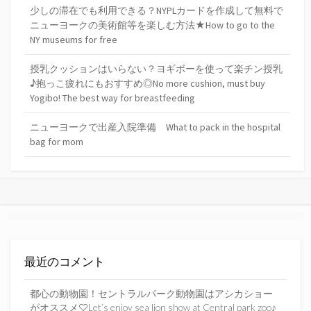
少しの滞在でも利用できる？NYPLカードを作成して無料で
ニューヨークの美術館等を楽しむ方法★How to go to the
NY museums for free
授乳クッションはいらない？ヨギボーを使って楽チン授乳
♪抱っこ疲れにもおすすめ◎No more cushion, must buy
Yogibo! The best way for breastfeeding
ニューヨークで出産入院準備 What to pack in the hospital
bag for mom
最近のコメント
都心の動物園！セントラルパーク動物園はアシカショー
がオススメ♡Let’s enjoy sea lion show at Central park zoo♪