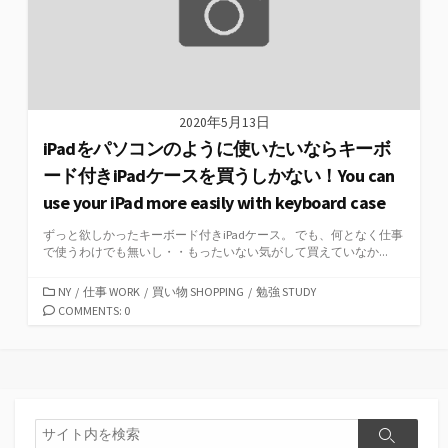
2020年5月13日
iPadをパソコンのように使いたいならキーボ
ード付きiPadケースを買うしかない！You can
use your iPad more easily with keyboard case
ずっと欲しかったキーボード付きiPadケース。 でも、何となく仕事
で使うわけでも無いし・・もったいない気がして買えていなか...
カ
NY
/
仕事 WORK
/
買い物 SHOPPING
/
勉強 STUDY
テ
COMMENTS: 0
ゴ
リ
ー
検
検
索