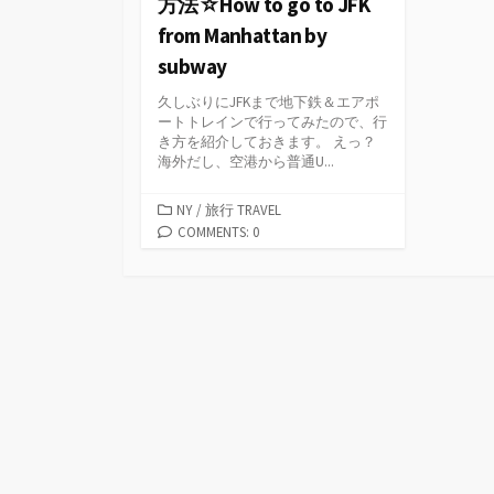
方法☆How to go to JFK
from Manhattan by
subway
久しぶりにJFKまで地下鉄＆エアポ
ートトレインで行ってみたので、行
き方を紹介しておきます。 えっ？
海外だし、空港から普通U...
カ
NY
/
旅行 TRAVEL
テ
COMMENTS: 0
ゴ
リ
ー