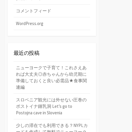
コメントフィード
WordPress.org
最近の投稿
ニューヨークで子育て！これさえあ
れば大丈夫◎赤ちゃんから幼児期に
準備しておくと良い必需品★食事関
連編
スロベニア観光には外せない圧巻の
ポストイナ鍾乳洞 Let’s go to
Postojna cave in Slovenia
少しの滞在でも利用できる？NYPLカ
ードを作成して無料でニューヨーク