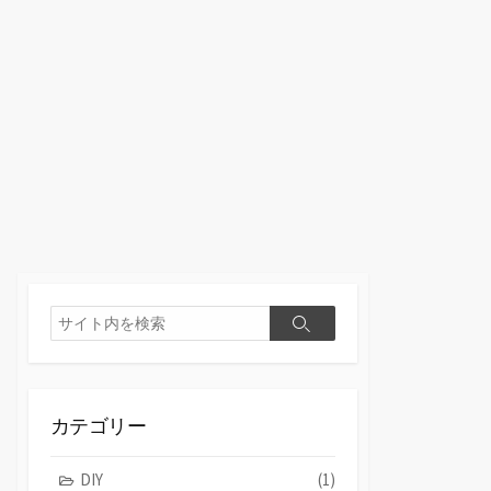
検
検
索
索
カテゴリー
DIY
(1)