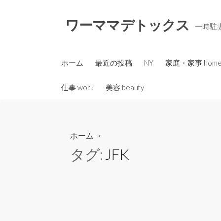
コ
ン
ワーママデトックス
一時駐妻
テ
ン
ツ
ホーム
最近の投稿
NY
家庭・家事 hom
へ
ス
仕事 work
美容 beauty
キ
ッ
プ
ホーム
>
タグ:
JFK