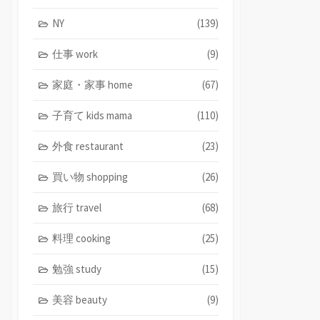
NY
(139)
仕事 work
(9)
家庭・家事 home
(67)
子育て kids mama
(110)
外食 restaurant
(23)
買い物 shopping
(26)
旅行 travel
(68)
料理 cooking
(25)
勉強 study
(15)
美容 beauty
(9)