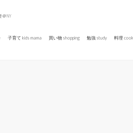
＠NY
e
子育て kids mama
買い物 shopping
勉強 study
料理 cook