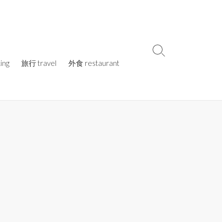
検
ing
旅行 travel
外食 restaurant
索
切
り
替
え