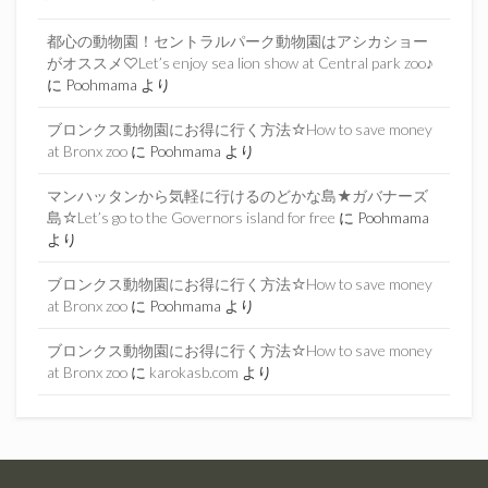
都心の動物園！セントラルパーク動物園はアシカショー
がオススメ♡Let’s enjoy sea lion show at Central park zoo♪
に
Poohmama
より
ブロンクス動物園にお得に行く方法☆How to save money
at Bronx zoo
に
Poohmama
より
マンハッタンから気軽に行けるのどかな島★ガバナーズ
島☆Let’s go to the Governors island for free
に
Poohmama
より
ブロンクス動物園にお得に行く方法☆How to save money
at Bronx zoo
に
Poohmama
より
ブロンクス動物園にお得に行く方法☆How to save money
at Bronx zoo
に
karokasb.com
より