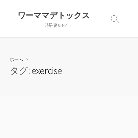
コ
ン
ワーママデトックス
テ
検
メ
一時駐妻＠NY
ン
索
ニ
切
ュ
ツ
り
ー
へ
替
ス
え
キ
ホーム
>
ッ
タグ:
exercise
プ