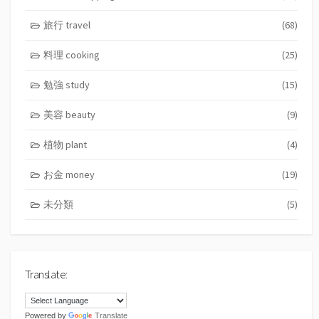
旅行 travel
(68)
料理 cooking
(25)
勉強 study
(15)
美容 beauty
(9)
植物 plant
(4)
お金 money
(19)
未分類
(5)
Translate:
Powered by
Translate