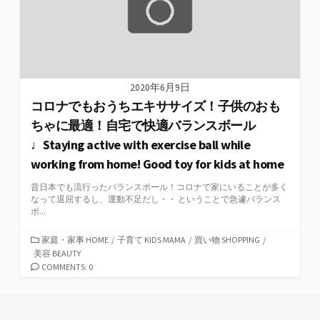
2020年6月9日
コロナでもおうちエキササイズ！子供のおも
ちゃに最適！自宅で快適バランスボール
♩Staying active with exercise ball while
working from home! Good toy for kids at home
昔日本でも流行ったバランスボール！コロナで家にいることが多く
なって退屈するし、運動不足だし・・ ということで急遽バランス
ボ...
カ
家庭・家事 HOME
/
子育て KIDS MAMA
/
買い物 SHOPPING
/
テ
美容 BEAUTY
ゴ
COMMENTS: 0
リ
ー