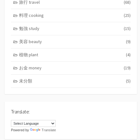
旅行 travel
(68)
料理 cooking
(25)
勉強 study
(15)
美容 beauty
(9)
植物 plant
(4)
お金 money
(19)
未分類
(5)
Translate:
Powered by
Translate