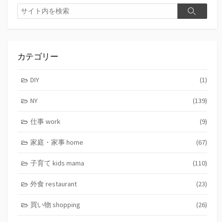
検
検
索
索
カテゴリー
DIY
(1)
NY
(139)
仕事 work
(9)
家庭・家事 home
(67)
子育て kids mama
(110)
外食 restaurant
(23)
買い物 shopping
(26)