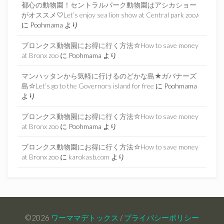
都心の動物園！セントラルパーク動物園はアシカショー
がオススメ♡Let’s enjoy sea lion show at Central park zoo♪
に
Poohmama
より
ブロンクス動物園にお得に行く方法☆How to save money
at Bronx zoo
に
Poohmama
より
マンハッタンから気軽に行けるのどかな島★ガバナーズ
島☆Let’s go to the Governors island for free
に
Poohmama
より
ブロンクス動物園にお得に行く方法☆How to save money
at Bronx zoo
に
Poohmama
より
ブロンクス動物園にお得に行く方法☆How to save money
at Bronx zoo
に
karokasb.com
より
©2026
ワーママデトックス
/
プライバシーポリシー