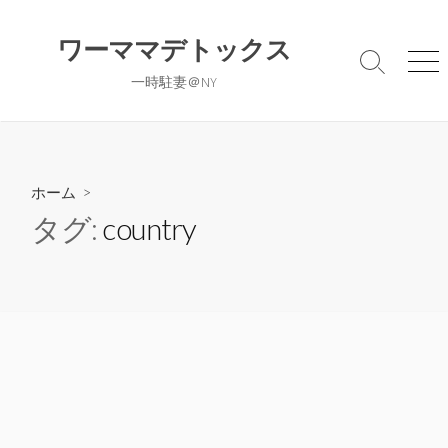
コ
ン
ワーママデトックス
テ
検
メ
一時駐妻＠NY
ン
索
ニ
切
ュ
ツ
り
ー
へ
替
ス
え
キ
ホーム
>
ッ
タグ:
country
プ