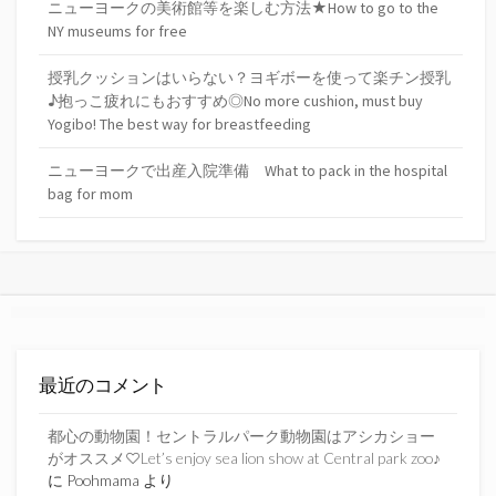
ニューヨークの美術館等を楽しむ方法★How to go to the
NY museums for free
授乳クッションはいらない？ヨギボーを使って楽チン授乳
♪抱っこ疲れにもおすすめ◎No more cushion, must buy
Yogibo! The best way for breastfeeding
ニューヨークで出産入院準備 What to pack in the hospital
bag for mom
最近のコメント
都心の動物園！セントラルパーク動物園はアシカショー
がオススメ♡Let’s enjoy sea lion show at Central park zoo♪
に
Poohmama
より