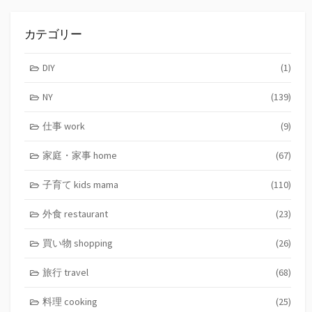
カテゴリー
DIY
(1)
NY
(139)
仕事 work
(9)
家庭・家事 home
(67)
子育て kids mama
(110)
外食 restaurant
(23)
買い物 shopping
(26)
旅行 travel
(68)
料理 cooking
(25)