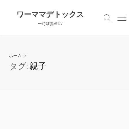
コ
ン
ワーママデトックス
テ
検
メ
一時駐妻＠NY
ン
索
ニ
切
ュ
ツ
り
ー
へ
替
ス
え
キ
ホーム
>
ッ
タグ:
親子
プ