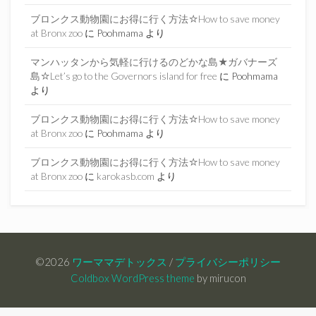
ブロンクス動物園にお得に行く方法☆How to save money
at Bronx zoo
に
Poohmama
より
マンハッタンから気軽に行けるのどかな島★ガバナーズ
島☆Let’s go to the Governors island for free
に
Poohmama
より
ブロンクス動物園にお得に行く方法☆How to save money
at Bronx zoo
に
Poohmama
より
ブロンクス動物園にお得に行く方法☆How to save money
at Bronx zoo
に
karokasb.com
より
©2026
ワーママデトックス
/
プライバシーポリシー
Coldbox WordPress theme
by mirucon