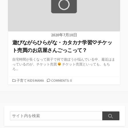
2020年7月10日
遊びながらひらがな・カタカナ学習♡チケッ
ト売買のお店屋さんごっこって？
自宅時間が長くなって親子で何で遊ぼうか悩んでいる中、最近はま
っているのが、チケット売買
チケット売買といっても、もち
ろ...
カ
子育て KIDS MAMA
COMMENTS: 0
テ
ゴ
リ
ー
検
検
索
索