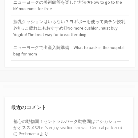
ニューヨークの美術館等を楽しむ方法★How to go to the
NY museums for free
授乳クッションはいらない？ヨギボーを使って楽チン授乳
♪抱っこ疲れにもおすすめ◎No more cushion, must buy
Yogibo! The best way for breastfeeding
ニューヨークで出産入院準備 What to pack in the hospital
bag for mom
最近のコメント
都心の動物園！セントラルパーク動物園はアシカショー
がオススメ♡Let’s enjoy sea lion show at Central park zoo♪
に
Poohmama
より