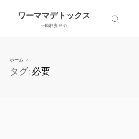
コ
ン
ワーママデトックス
テ
検
メ
一時駐妻＠NY
ン
索
ニ
切
ュ
ツ
り
ー
へ
替
ス
え
キ
ホーム
>
ッ
タグ:
必要
プ