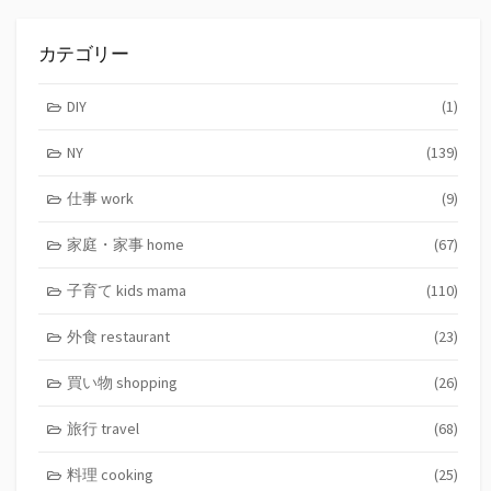
カテゴリー
DIY
(1)
NY
(139)
仕事 work
(9)
家庭・家事 home
(67)
子育て kids mama
(110)
外食 restaurant
(23)
買い物 shopping
(26)
旅行 travel
(68)
料理 cooking
(25)