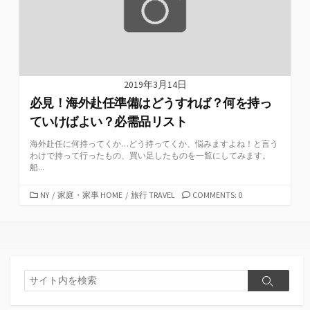
2019年3月14日
必見！海外赴任準備はどうすれば？何を持っ
ていけばよい？必需品リスト
海外赴任に何持ってくか…どう持ってくか、悩みますよね！と言う
わけで持って行ったもの、買い足したものを一覧にしてみます。
船...
カ
NY
/
家庭・家事 HOME
/
旅行 TRAVEL
COMMENTS: 0
テ
ゴ
リ
ー
検
検
索
索