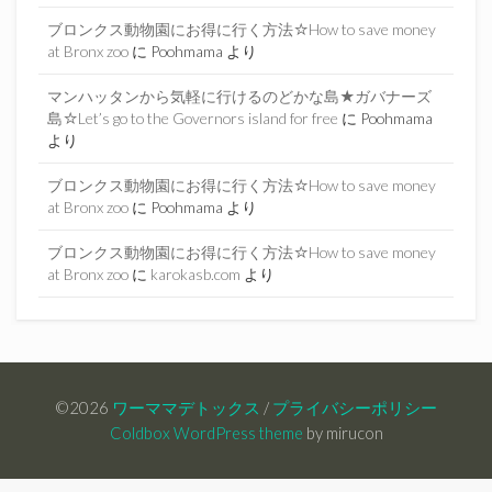
ブロンクス動物園にお得に行く方法☆How to save money
at Bronx zoo
に
Poohmama
より
マンハッタンから気軽に行けるのどかな島★ガバナーズ
島☆Let’s go to the Governors island for free
に
Poohmama
より
ブロンクス動物園にお得に行く方法☆How to save money
at Bronx zoo
に
Poohmama
より
ブロンクス動物園にお得に行く方法☆How to save money
at Bronx zoo
に
karokasb.com
より
©2026
ワーママデトックス
/
プライバシーポリシー
Coldbox WordPress theme
by mirucon