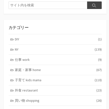
検
検
索
索
カテゴリー
DIY
(1)
NY
(139)
仕事 work
(9)
家庭・家事 home
(67)
子育て kids mama
(110)
外食 restaurant
(23)
買い物 shopping
(26)