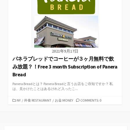
2021年9月17日
パネラブレッドでコーヒーが３ヶ月無料で飲
み放題？！Free 3 month Subscription of Panera
Bread
Panera Breadとは？ Panera Breadと言うお店をご存知ですか？ 私
は、見かけたことはあるけれど入ったこ...
カ
NY
/
外食 RESTAURANT
/
お金 MONEY
COMMENTS: 0
テ
ゴ
リ
ー