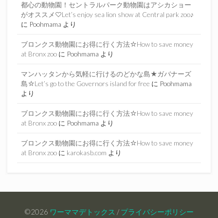
都心の動物園！セントラルパーク動物園はアシカショー
がオススメ♡Let’s enjoy sea lion show at Central park zoo♪
に
Poohmama
より
ブロンクス動物園にお得に行く方法☆How to save money
at Bronx zoo
に
Poohmama
より
マンハッタンから気軽に行けるのどかな島★ガバナーズ
島☆Let’s go to the Governors island for free
に
Poohmama
より
ブロンクス動物園にお得に行く方法☆How to save money
at Bronx zoo
に
Poohmama
より
ブロンクス動物園にお得に行く方法☆How to save money
at Bronx zoo
に
karokasb.com
より
©2026
ワーママデトックス
/
プライバシーポリシー