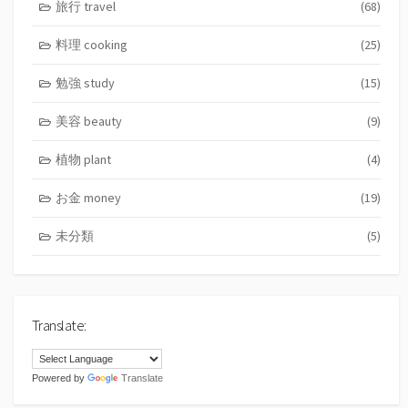
旅行 travel
(68)
料理 cooking
(25)
勉強 study
(15)
美容 beauty
(9)
植物 plant
(4)
お金 money
(19)
未分類
(5)
Translate:
Powered by
Translate