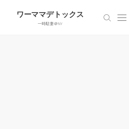
コ
ン
ワーママデトックス
テ
検
メ
一時駐妻＠NY
ン
索
ニ
切
ュ
ツ
り
ー
へ
替
ス
え
キ
ッ
プ