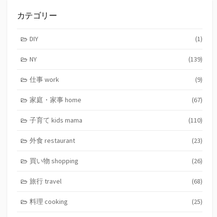
カテゴリー
DIY
(1)
NY
(139)
仕事 work
(9)
家庭・家事 home
(67)
子育て kids mama
(110)
外食 restaurant
(23)
買い物 shopping
(26)
旅行 travel
(68)
料理 cooking
(25)