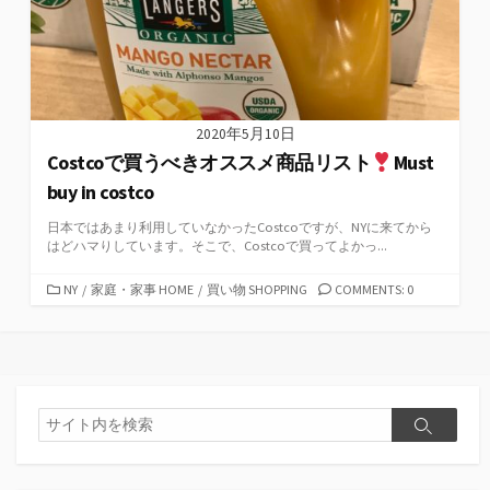
2020年5月10日
Costcoで買うべきオススメ商品リスト
Must
buy in costco
日本ではあまり利用していなかったCostcoですが、NYに来てから
はどハマりしています。そこで、Costcoで買ってよかっ...
カ
NY
/
家庭・家事 HOME
/
買い物 SHOPPING
COMMENTS: 0
テ
ゴ
リ
ー
検
検
索
索