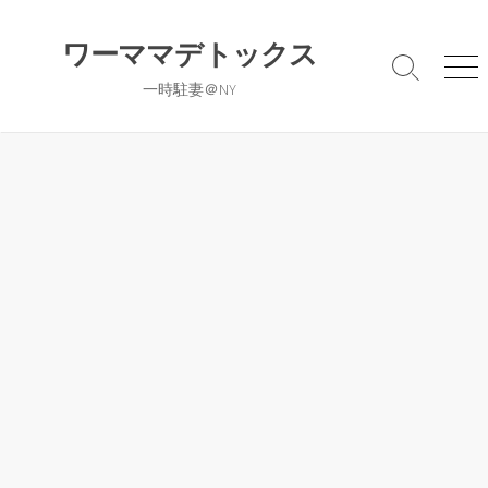
コ
ン
ワーママデトックス
テ
検
メ
一時駐妻＠NY
ン
索
ニ
切
ュ
ツ
り
ー
へ
替
ス
え
キ
ッ
プ