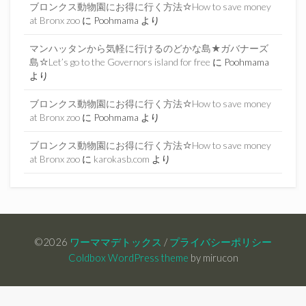
ブロンクス動物園にお得に行く方法☆How to save money
at Bronx zoo
に
Poohmama
より
マンハッタンから気軽に行けるのどかな島★ガバナーズ
島☆Let’s go to the Governors island for free
に
Poohmama
より
ブロンクス動物園にお得に行く方法☆How to save money
at Bronx zoo
に
Poohmama
より
ブロンクス動物園にお得に行く方法☆How to save money
at Bronx zoo
に
karokasb.com
より
©2026
ワーママデトックス
/
プライバシーポリシー
Coldbox WordPress theme
by mirucon