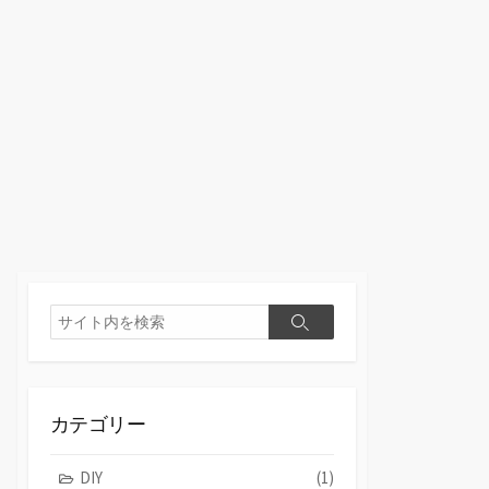
検
検
索
索
カテゴリー
DIY
(1)