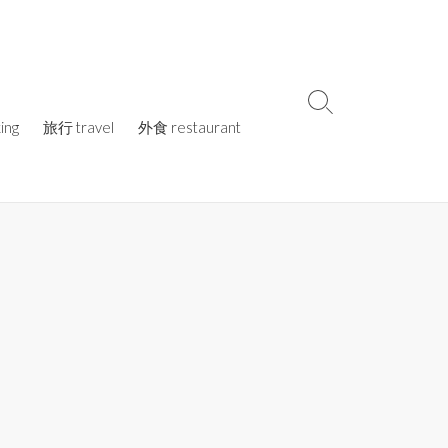
検
ing
旅行 travel
外食 restaurant
索
切
り
替
え