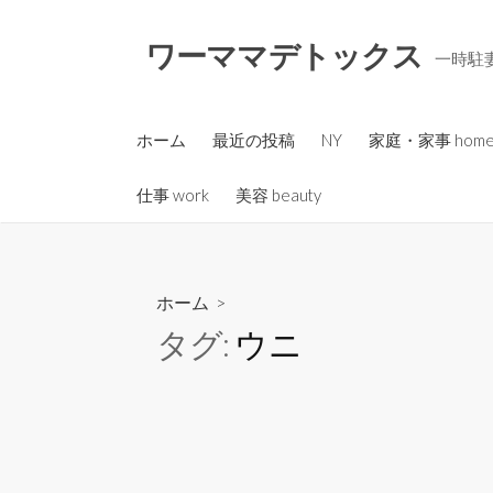
コ
ン
ワーママデトックス
一時駐妻
テ
ン
ツ
ホーム
最近の投稿
NY
家庭・家事 hom
へ
ス
仕事 work
美容 beauty
キ
ッ
プ
ホーム
>
タグ:
ウニ