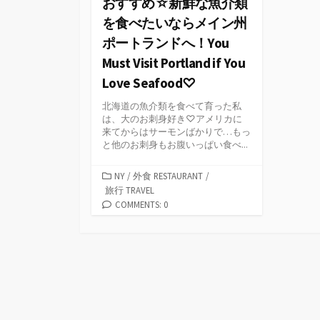
おすすめ☆新鮮な魚介類
を食べたいならメイン州
ポートランドへ！You
Must Visit Portland if You
Love Seafood♡
北海道の魚介類を食べて育った私
は、大のお刺身好き♡アメリカに
来てからはサーモンばかりで…もっ
と他のお刺身もお腹いっぱい食べ...
カ
NY
/
外食 RESTAURANT
/
テ
旅行 TRAVEL
ゴ
COMMENTS: 0
リ
ー