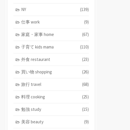
NY
(139)
仕事 work
(9)
家庭・家事 home
(67)
子育て kids mama
(110)
外食 restaurant
(23)
買い物 shopping
(26)
旅行 travel
(68)
料理 cooking
(25)
勉強 study
(15)
美容 beauty
(9)