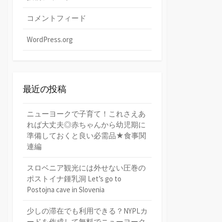
コメントフィード
WordPress.org
最近の投稿
ニューヨークで子育て！これさえあ
れば大丈夫◎赤ちゃんから幼児期に
準備しておくと良い必需品★食事関
連編
スロベニア観光には外せない圧巻の
ポストイナ鍾乳洞 Let’s go to
Postojna cave in Slovenia
少しの滞在でも利用できる？NYPLカ
ードを作成して無料でニューヨーク