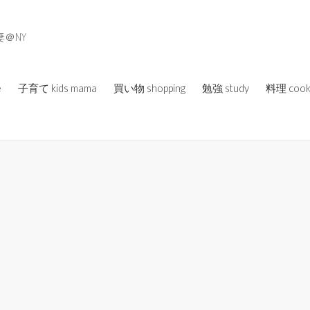
＠NY
e
子育て kids mama
買い物 shopping
勉強 study
料理 cook